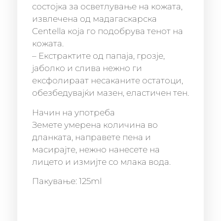
состојка за осветлување на кожата,
извлечена од мадагаскарска
Centella која го подобрува тенот на
кожата.
– Екстрактите од папаја, грозје,
јаболко и слива нежно ги
ексфолираат несаканите остатоци,
обезбедувајќи мазен, еластичен тен.
Начин на употреба
Земете умерена количина во
дланката, направете пена и
масирајте, нежно нанесете на
лицето и измијте со млака вода.
Пакување: 125ml