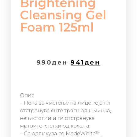
Brightening
Cleansing Gel
Foam 125ml
990
ден
941
ден
Опис
– Пена за чистење на лице која ги
отстранува сите траги од шминка,
нечистотии и ги отстранува
мртвите клетки од кожата.
– Се одликува со MadeWhite™,