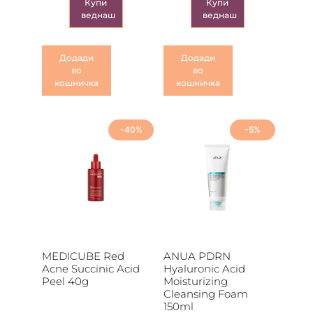
Купи
Купи
веднаш
веднаш
Додади
Додади
во
во
кошничка
кошничка
-40%
-5%
MEDICUBE Red
ANUA PDRN
Acne Succinic Acid
Hyaluronic Acid
Peel 40g
Moisturizing
Cleansing Foam
150ml