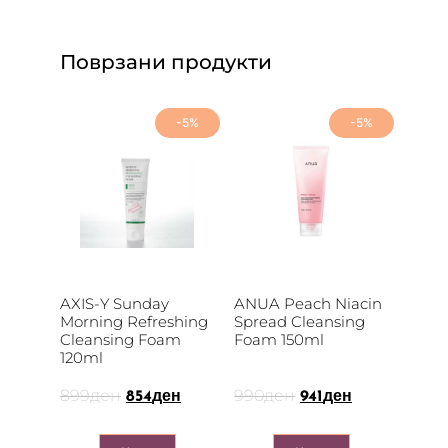
Поврзани продукти
-5%
-5%
AXIS-Y Sunday
ANUA Peach Niacin
Morning Refreshing
Spread Cleansing
Cleansing Foam
Foam 150ml
120ml
899
ден
990
ден
854
ден
941
ден