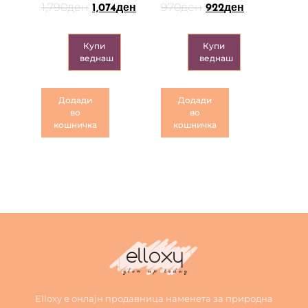
1,790
ден
970
ден
1,074
ден
922
ден
Купи
Купи
веднаш
веднаш
Додади
Додади
во
во
кошничка
кошничка
Elloxy е онлајн продавница наменета за природна