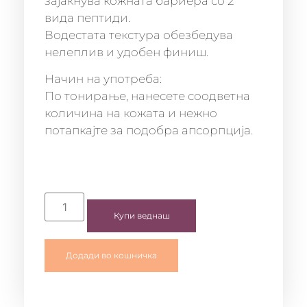
зајакнува кожната бариера со 2
вида пептиди.
Водестата текстура обезбедува
нелеплив и удобен финиш.
Начин на употреба:
По тонирање, нанесете соодветна
количина на кожата и нежно
потапкајте за подобра апсорпција.
Купи веднаш
Додади во кошничка