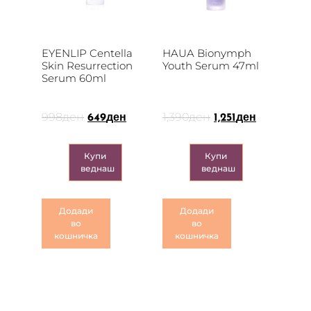
EYENLIP Centella
HAUA Bionymph
Skin Resurrection
Youth Serum 47ml
Serum 60ml
998
ден
1,390
ден
649
ден
1,251
ден
Купи
Купи
веднаш
веднаш
Додади
Додади
во
во
кошничка
кошничка