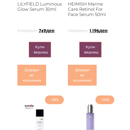
LILYFIELD Luminous
HEIMISH Marine
Glow Serum 30ml
Care Retinol For
Face Serum 50ml
1,249
ден
1,840
ден
749
ден
1,196
ден
Купи
Купи
веднаш
веднаш
Додади
Додади
во
во
кошничка
кошничка
-35%
-10%