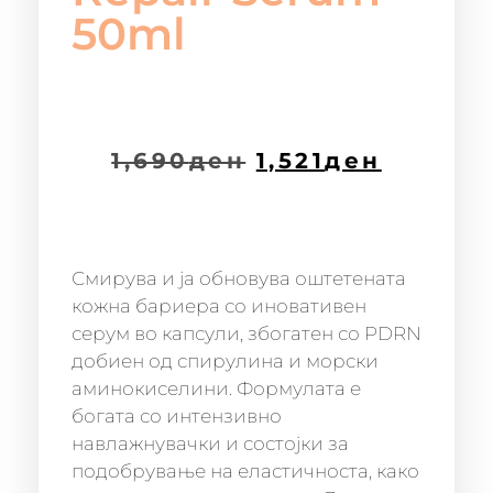
50ml
1,690
ден
1,521
ден
Смирува и ја обновува оштетената
кожна бариера со иновативен
серум во капсули, збогатен со PDRN
добиен од спирулина и морски
аминокиселини. Формулата е
богата со интензивно
навлажнувачки и состојки за
подобрување на еластичноста, како