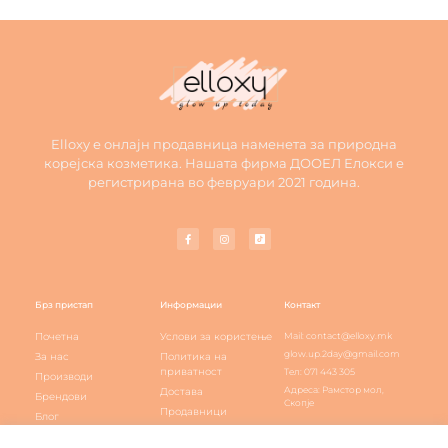
Elloxy е онлајн продавница наменета за природна
корејска козметика. Нашата фирма ДООЕЛ Елокси е
регистрирана во февруари 2021 година.
Брз пристап
Информации
Контакт
Почетна
Услови за користење
Mail: contact@elloxy.mk
glow.up.2day@gmail.com
За нас
Политика на
приватност
Тел: 071 443 305
Производи
Адреса: Рамстор мол,
Достава
Брендови
Скопје
Продавници
Блог
Elloxy loyalty
Контакт