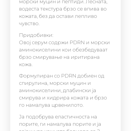
морски муцин и пептиди. Лесната,
водеста текстура брзо се впива во
кожата, без да остави лепливо
чувство.
Придобивки:
Овој серум содржи PDRN и морски
аминокиселини кои обезбедуваат
брзо смирување на иритирана
кожа.
Формулиран со PDRN добиен од
спирулина, морски муцин и
аминокиселини, длабински ја
смирува и хидрира кожата и брзо
го намалува црвенилото.
Ја подобрува еластичноста на
порите, ги намалува порите и ја