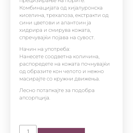
прецизирање на порите.
Комбинацијата од хијалуронска
киселина, трехалоза, екстракти од
сини цветови и алантоин ја
хидрира и смирува кожата,
спречувајќи појава на сувост.
Начин на употреба:
Нанесете соодветна количина,
распоредете на кожата почнувајќи
од образите кон челото и нежно
масирајте со кружни движења.
Лесно потапкајте за подобра
апсорпција.