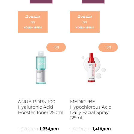
Додади
Додади
во
во
кошничка
кошничка
-5%
-5%
ANUA PDRN 100
MEDICUBE
Hyaluronic Acid
Hypochlorous Acid
Booster Toner 250ml
Daily Facial Spray
125ml
1,320
ден
1,490
ден
1,254
ден
1,416
ден