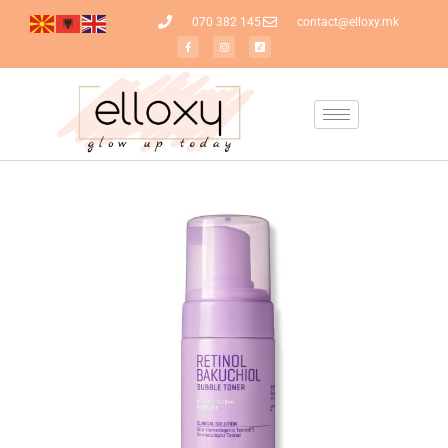
070 382 145
contact@elloxy.mk