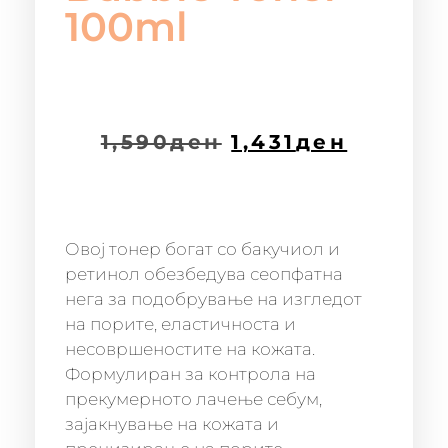
100ml
1,590
ден
1,431
ден
Овој тонер богат со бакучиол и
ретинол обезбедува сеопфатна
нега за подобрување на изгледот
на порите, еластичноста и
несовршеностите на кожата.
Формулиран за контрола на
прекумерното лачење себум,
зајакнување на кожата и