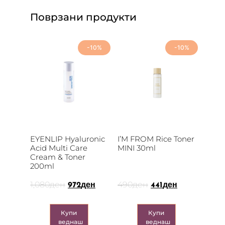
Поврзани продукти
-10%
-10%
EYENLIP Hyaluronic
I’M FROM Rice Toner
Acid Multi Care
MINI 30ml
Cream & Toner
200ml
1,080
ден
490
ден
972
ден
441
ден
Купи
Купи
веднаш
веднаш