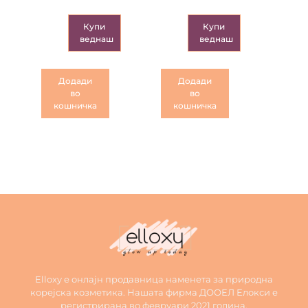
Купи
Купи
веднаш
веднаш
Додади
Додади
во
во
кошничка
кошничка
Elloxy е онлајн продавница наменета за природна
корејска козметика. Нашата фирма ДООЕЛ Елокси е
регистрирана во февруари 2021 година.