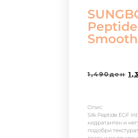
SUNGBO
Peptide
Smooth
1,490
ден
1,
Опис:
Silk Peptide EGF I
хидратантен и негу
подобри текстурат