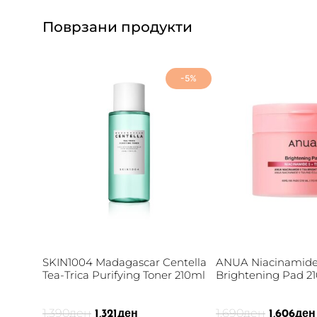
Поврзани продукти
-5%
SKIN1004 Madagascar Centella
ANUA Niacinamide
Tea-Trica Purifying Toner 210ml
Brightening Pad 2
1,390
ден
1,690
ден
1,321
ден
1,606
ден