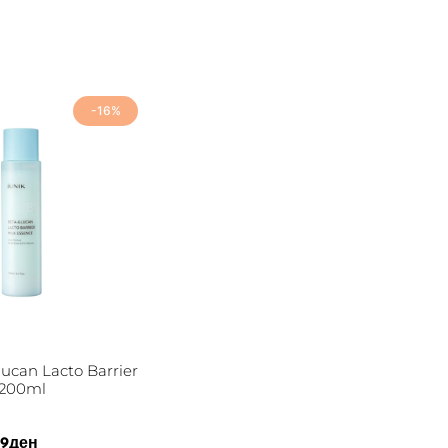
-16%
ucan Lacto Barrier
 200ml
99
ден