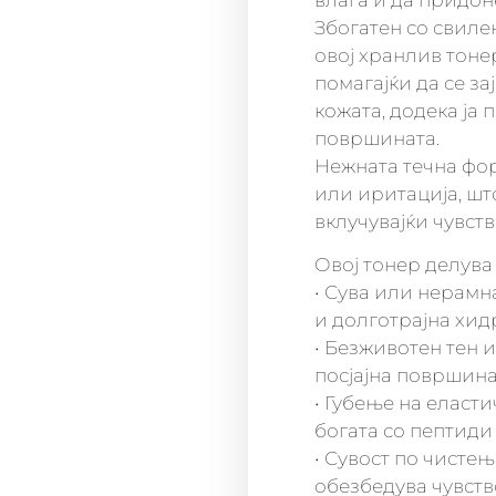
влага и да придоне
Збогатен со свилен
овој хранлив тоне
помагајќи да се з
кожата, додека ја
површината.
Нежната течна фо
или иритација, шт
вклучувајќи чувст
Овој тонер делува
• Сува или нерамн
и долготрајна хид
• Безживотен тен 
посјајна површин
• Губење на еласт
богата со пептиди
• Сувост по чистењ
обезбедува чувств