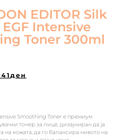
ON EDITOR Silk
 EGF Intensive
ing Toner 300ml
341
ден
ntensive Smoothing Toner е премиум
вачки тонер за лице, дизајниран да ја
а на кожата, да го балансира нивото на