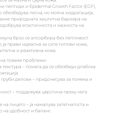
се за мазна и сјајна кожа.
и пептиди и Epidermal Growth Factor (EGF),
р обезбедува лесна, но моќна хидратација,
ајакне природната заштитна бариера на
 подобрува еластичноста и мазноста на
рмула брзо се апсорбира без лепливост
о ја прави идеална за сите типови кожа,
вителна и реактивна кожа.
 на повеќе проблеми:
а текстура – помага да се обезбеди длабока
ратација
и груби делови – придонесува за помека и
а
ичност – поддржува цврстина преку нега
е на лицето – ја намалува затегнатоста и
о на удобност и баланс