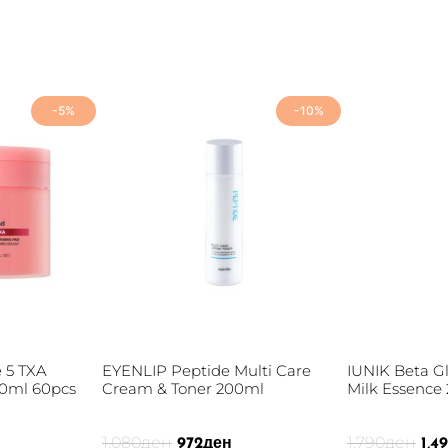
-5%
-10%
 5 TXA
EYENLIP Peptide Multi Care
IUNIK Beta Gl
10ml 60pcs
Cream & Toner 200ml
Milk Essence
1,080
ден
1,790
ден
972
ден
1,4