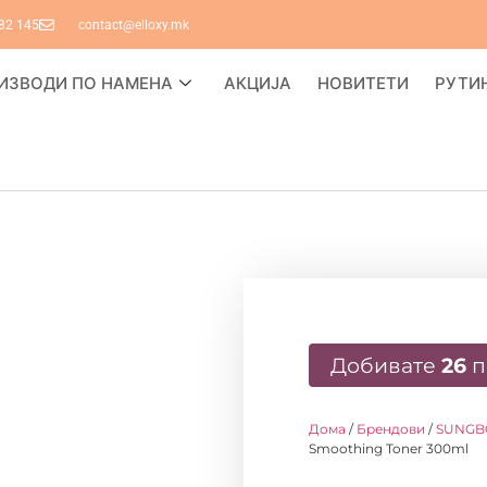
82 145
contact@elloxy.mk
ИЗВОДИ ПО НАМЕНА
АКЦИЈА
НОВИТЕТИ
РУТИ
Добивате
26
п
Дома
/
Брендови
/
SUNGB
Smoothing Toner 300ml