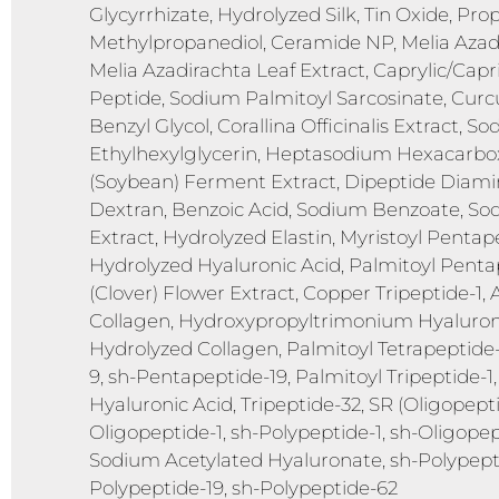
Glycyrrhizate, Hydrolyzed Silk, Tin Oxide, Pr
Methylpropanediol, Ceramide NP, Melia Azad
Melia Azadirachta Leaf Extract, Caprylic/Capri
Peptide, Sodium Palmitoyl Sarcosinate, Curc
Benzyl Glycol, Corallina Officinalis Extract
Ethylhexylglycerin, Heptasodium Hexacarboxy
(Soybean) Ferment Extract, Dipeptide Diam
Dextran, Benzoic Acid, Sodium Benzoate, Sod
Extract, Hydrolyzed Elastin, Myristoyl Pentap
Hydrolyzed Hyaluronic Acid, Palmitoyl Pentap
(Clover) Flower Extract, Copper Tripeptide-1
Collagen, Hydroxypropyltrimonium Hyalurona
Hydrolyzed Collagen, Palmitoyl Tetrapeptide
9, sh-Pentapeptide-19, Palmitoyl Tripeptide-1
Hyaluronic Acid, Tripeptide-32, SR (Oligopept
Oligopeptide-1, sh-Polypeptide-1, sh-Oligopep
Sodium Acetylated Hyaluronate, sh-Polypeptid
Polypeptide-19, sh-Polypeptide-62