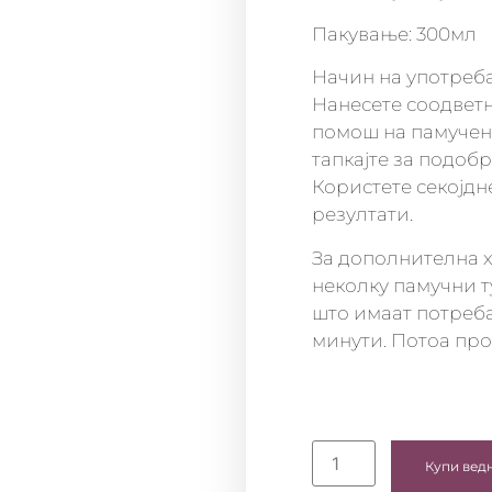
Пакување: 300мл
Начин на употреба
Нанесете соодвет
помош на памучен 
тапкајте за подобр
Користете секојдн
резултати.
За дополнителна х
неколку памучни т
што имаат потреба
минути. Потоа про
Купи вед