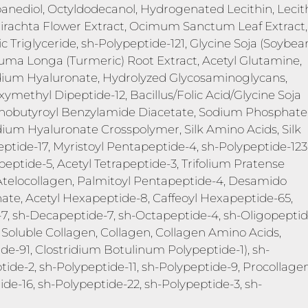
opanediol, Octyldodecanol, Hydrogenated Lecithin, Lecith
irachta Flower Extract, Ocimum Sanctum Leaf Extract,
c Triglyceride, sh-Polypeptide-121, Glycine Soja (Soybea
uma Longa (Turmeric) Root Extract, Acetyl Glutamine,
, Sodium Hyaluronate, Hydrolyzed Glycosaminoglycans,
methyl Dipeptide-12, Bacillus/Folic Acid/Glycine Soja
inobutyroyl Benzylamide Diacetate, Sodium Phosphate
ium Hyaluronate Crosspolymer, Silk Amino Acids, Silk
eptide-17, Myristoyl Pentapeptide-4, sh-Polypeptide-123
eptide-5, Acetyl Tetrapeptide-3, Trifolium Pratense
, Atelocollagen, Palmitoyl Pentapeptide-4, Desamido
te, Acetyl Hexapeptide-8, Caffeoyl Hexapeptide-65,
-7, sh-Decapeptide-7, sh-Octapeptide-4, sh-Oligopeptid
, Soluble Collagen, Collagen, Collagen Amino Acids,
ide-91, Clostridium Botulinum Polypeptide-1), sh-
tide-2, sh-Polypeptide-11, sh-Polypeptide-9, Procollagen
e-16, sh-Polypeptide-22, sh-Polypeptide-3, sh-