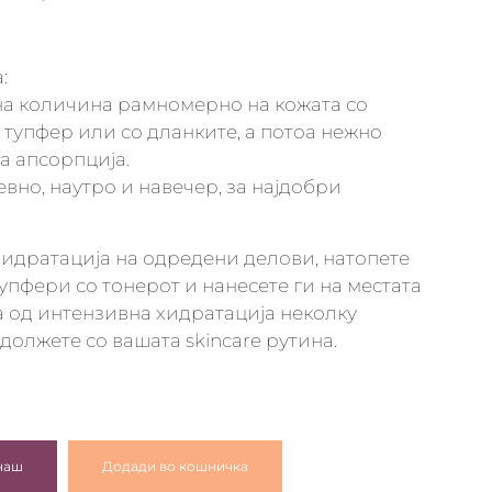
:
на количина рамномерно на кожата со
тупфер или со дланките, а потоа нежно
а апсорпција.
евно, наутро и навечер, за најдобри
идратација на одредени делови, натопете
упфери со тонерот и нанесете ги на местата
 од интензивна хидратација неколку
должете со вашата skincare рутина.
наш
Додади во кошничка