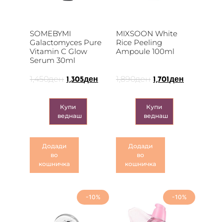
SOMEBYMI
MIXSOON White
Galactomyces Pure
Rice Peeling
Vitamin C Glow
Ampoule 100ml
Serum 30ml
1,450
ден
1,890
ден
1,305
ден
1,701
ден
Купи
Купи
веднаш
веднаш
Додади
Додади
во
во
кошничка
кошничка
-10%
-10%