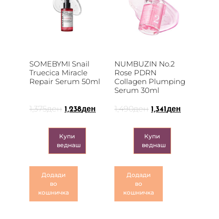
SOMEBYMI Snail
NUMBUZIN No.2
Truecica Miracle
Rose PDRN
Repair Serum 50ml
Collagen Plumping
Serum 30ml
1,375
ден
1,490
ден
1,238
ден
1,341
ден
Купи
Купи
веднаш
веднаш
Додади
Додади
во
во
кошничка
кошничка