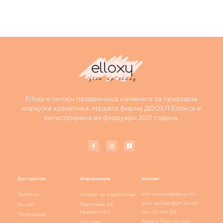
Elloxy е онлајн продавница наменета за природна
корејска козметика. Нашата фирма ДООЕЛ Елокси е
регистрирана во февруари 2021 година.
Брз пристап
Информации
Контакт
Почетна
Услови за користење
Mail: contact@elloxy.mk
glow.up.2day@gmail.com
За нас
Политика на
приватност
Тел: 071 443 305
Производи
Адреса: Рамстор мол,
Достава