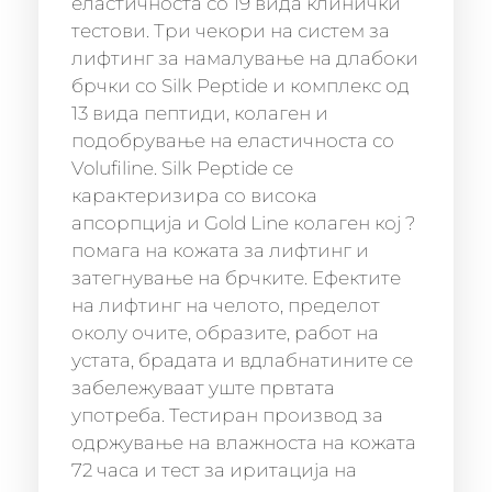
еластичноста со 19 вида клинички
тестови. Три чекори на систем за
лифтинг за намалување на длабоки
брчки со Silk Peptide и комплекс од
13 вида пептиди, колаген и
подобрување на еластичноста со
Volufiline. Silk Peptide се
карактеризира со висока
апсорпција и Gold Line колаген кој ?
помага на кожата за лифтинг и
затегнување на брчките. Ефектите
на лифтинг на челото, пределот
околу очите, образите, работ на
устата, брадата и вдлабнатините се
забележуваат уште првтата
употреба. Тестиран производ за
одржување на влажноста на кожата
72 часа и тест за иритација на