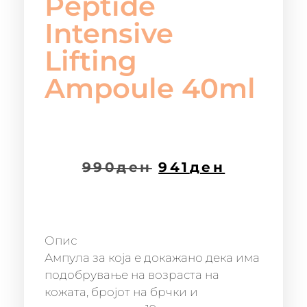
Peptide
Intensive
Lifting
Ampoule 40ml
990
ден
941
ден
Опис
Ампула за која е докажано дека има
подобрување на возраста на
кожата, бројот на брчки и