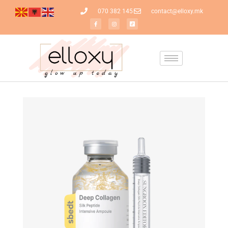
070 382 145
contact@elloxy.mk