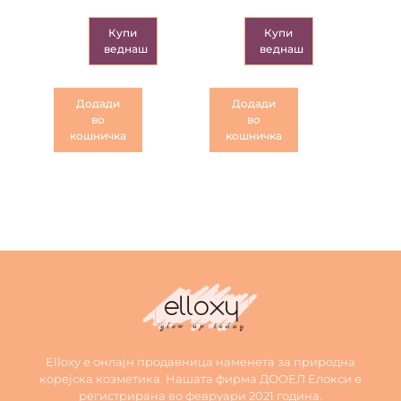
Купи
Купи
веднаш
веднаш
Додади
Додади
во
во
кошничка
кошничка
Elloxy е онлајн продавница наменета за природна
корејска козметика. Нашата фирма ДООЕЛ Елокси е
регистрирана во февруари 2021 година.