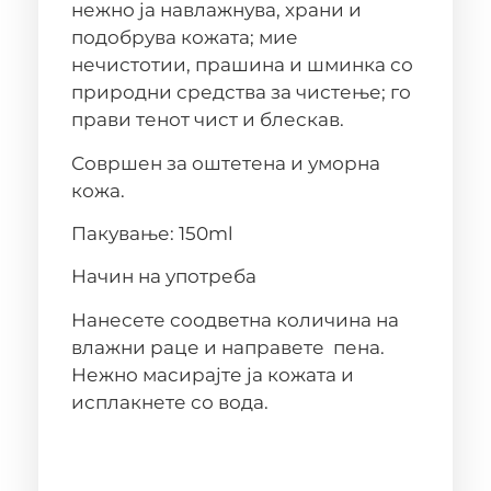
нежно ја навлажнува, храни и
подобрува кожата; мие
нечистотии, прашина и шминка со
природни средства за чистење; го
прави тенот чист и блескав.
Совршен за оштетена и уморна
кожа.
Пакување: 150ml
Начин на употреба
Нанесете соодветна количина на
влажни раце и направете пена.
Нежно масирајте ја кожата и
исплакнете со вода.