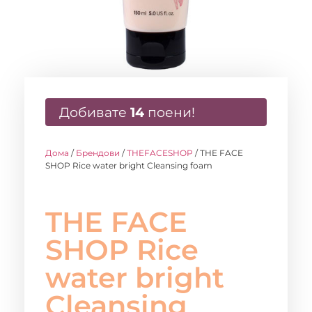
Добивате
14
поени!
Дома
/
Брендови
/
THEFACESHOP
/ THE FACE
SHOP Rice water bright Cleansing foam
THE FACE
SHOP Rice
water bright
Cleansing