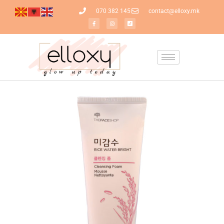
070 382 145
contact@elloxy.mk