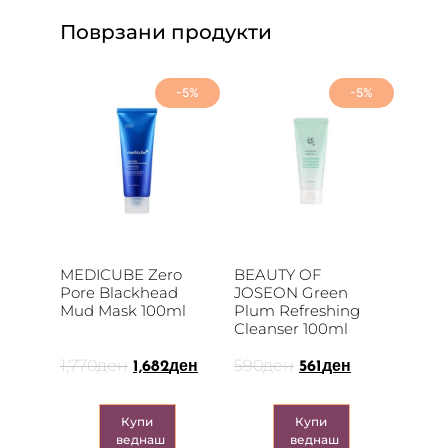
Поврзани продукти
-5%
-5%
MEDICUBE Zero
BEAUTY OF
Pore Blackhead
JOSEON Green
Mud Mask 100ml
Plum Refreshing
Cleanser 100ml
1,770
ден
590
ден
1,682
ден
561
ден
Купи
Купи
веднаш
веднаш