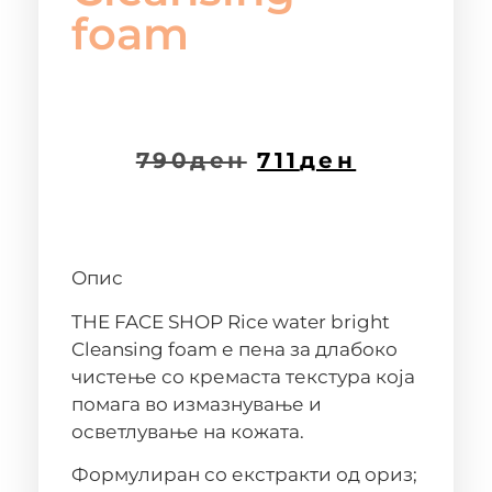
foam
790
ден
711
ден
Опис
THE FACE SHOP Rice water bright
Cleansing foam е пена за длабоко
чистење со кремаста текстура која
помага во измазнување и
осветлување на кожата.
Формулиран со екстракти од ориз;