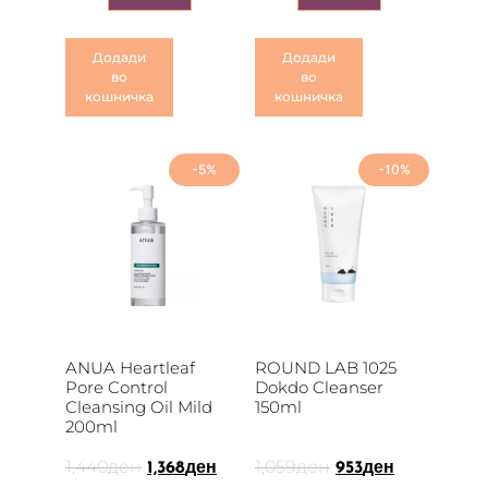
Додади
Додади
во
во
кошничка
кошничка
-5%
-10%
ANUA Heartleaf
ROUND LAB 1025
Pore Control
Dokdo Cleanser
Cleansing Oil Mild
150ml
200ml
1,440
ден
1,059
ден
1,368
ден
953
ден