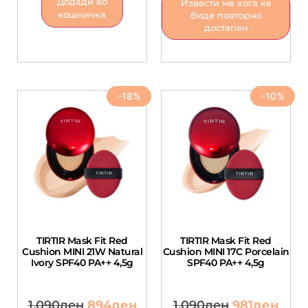
Додади во
Извести ме кога ќе
кошничка
биде повторно
достапен
-18%
-10%
TIRTIR Mask Fit Red
TIRTIR Mask Fit Red
Cushion MINI 21W Natural
Cushion MINI 17C Porcelain
Ivory SPF40 PA++ 4,5g
SPF40 PA++ 4,5g
1,090
ден
894
ден
1,090
ден
981
ден