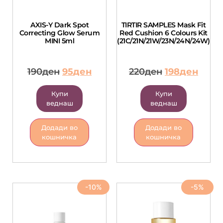
AXIS-Y Dark Spot
TIRTIR SAMPLES Mask Fit
Correcting Glow Serum
Red Cushion 6 Colours Kit
MINI 5ml
(21C/21N/21W/23N/24N/24W)
190
ден
95
ден
220
ден
198
ден
Купи
Купи
веднаш
веднаш
Додади во
Додади во
кошничка
кошничка
-10%
-5%