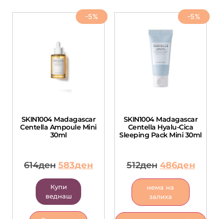
-5%
-5%
SKIN1004 Madagascar
SKIN1004 Madagascar
Centella Ampoule Mini
Centella Hyalu-Cica
30ml
Sleeping Pack Mini 30ml
614
ден
583
ден
512
ден
486
ден
Купи
нема на
веднаш
залиха