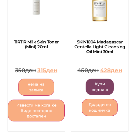
TIRTIR Milk Skin Toner
SKIN1004 Madagascar
(Mini) 20ml
Centella Light Cleansing
Oil Mini 30ml
350
ден
315
ден
450
ден
428
ден
Купи
нема на
веднаш
залиха
Додади во
Извести ме кога ќе
кошничка
биде повторно
достапен