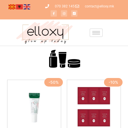
070 382 145
contact@elloxy.mk
-50%
-10%