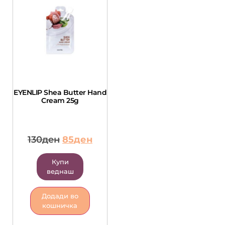
EYENLIP Shea Butter Hand
Cream 25g
130
ден
85
ден
Купи
веднаш
Додади во
кошничка