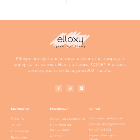
Elloxy е онлајн продавница наменета за природна
корејска козметика. Нашата фирма ДООЕЛ Елокси е
регистрирана во февруари 2021 година.
Брз пристап
Информации
Контакт
Почетна
Услови за користење
Mail: contact@elloxy.mk
glow.up.2day@gmail.com
За нас
Политика на
приватност
Тел: 071 443 305
Производи
Адреса: Рамстор мол,
Достава
Брендови
Скопје