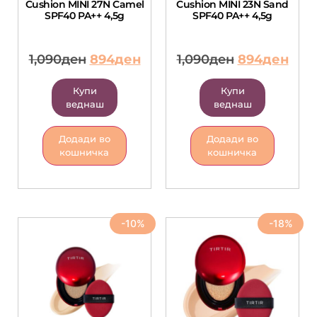
Cushion MINI 27N Camel
Cushion MINI 23N Sand
SPF40 PA++ 4,5g
SPF40 PA++ 4,5g
1,090
ден
894
ден
1,090
ден
894
ден
Купи
Купи
веднаш
веднаш
Додади во
Додади во
кошничка
кошничка
-10%
-18%