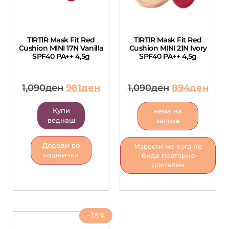
TIRTIR Mask Fit Red
TIRTIR Mask Fit Red
Cushion MINI 17N Vanilla
Cushion MINI 21N Ivory
SPF40 PA++ 4,5g
SPF40 PA++ 4,5g
1,090
ден
981
ден
1,090
ден
894
ден
Купи
нема на
веднаш
залиха
Додади во
Извести ме кога ќе
кошничка
биде повторно
достапен
-35%