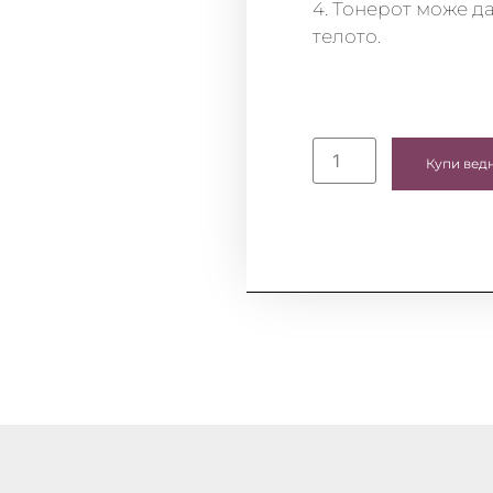
4. Тонерот може д
телото.
Купи вед