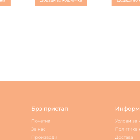
чка
Додади во кошничка
Додади во 
Брз пристап
Информ
Почетна
Услови за
За нас
Политика 
Производи
Достава