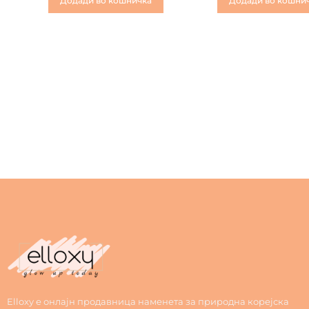
Додади во кошничка
Додади во кошни
Elloxy е онлајн продавница наменета за природна корејска