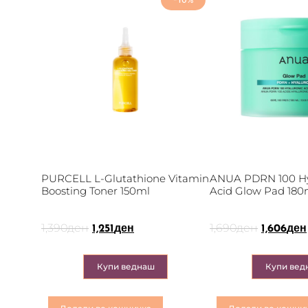
PURCELL L-Glutathione Vitamin
ANUA PDRN 100 Hy
Boosting Toner 150ml
Acid Glow Pad 180
1,390
ден
1,690
ден
1,251
ден
1,606
ден
Купи веднаш
Купи вед