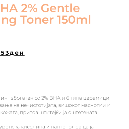
HA 2% Gentle
ting Toner 150ml
653
ден
илинг збогатен со 2% BHA и 6 типа церамиди
вање на нечистотијата, вишокот маснотии и
 кожата, притоа штитејќи ја оштетената
луронска киселина и пантенол за да ја