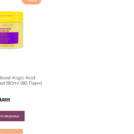
oost Kojjic Acid
ad 180ml (80 Парч)
4
ден
пи веднаш