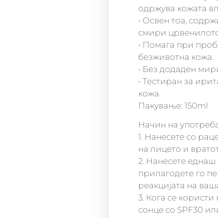
одржува кожата в
• Освен тоа, содрж
смири црвенилото 
• Помага при про
безживотна кожа.
• Без додаден мир
• Тестиран за ирит
кожа.
Пакување: 150ml
Начин на употреба
1. Нанесете со ра
на лицето и вратот
2. Нанесете еднаш
прилагодете го пе
реакцијата на ваш
3. Кога се користи
сонце со SPF30 ил