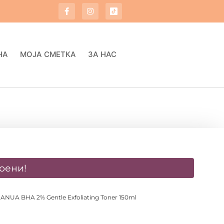
НА
МОЈА СМЕТКА
ЗА НАС
оени!
 ANUA BHA 2% Gentle Exfoliating Toner 150ml