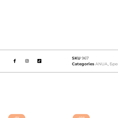
SKU
967
Categories
ANUA
,
Бре
-5%
-10%