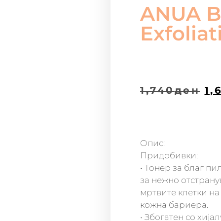
ANUA B
Exfolia
1,740
ден
1,
Опис:
Придобивки:
• Тонер за благ п
за нежно отстрану
мртвите клетки на
кожна бариера.
• Збогатен со хија