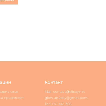
кошничка
ации
Контакт
 користење
Mail: contact@elloxy.mk
на приватност
glow.up.2day@gmail.com
Тел: 071 443 305