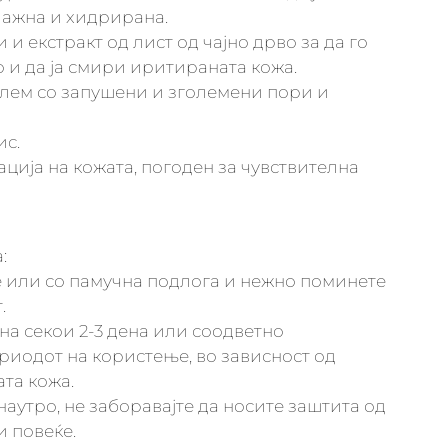
лажна и хидрирана.
и и екстракт од лист од чајно дрво за да го
и да ја смири иритираната кожа.
блем со запушени и зголемени пори и
ис.
ација на кожата, погоден за чувствителна
:
це или со памучна подлога и нежно поминете
.
 на секои 2-3 дена или соодветно
риодот на користење, во зависност од
ата кожа.
 наутро, не заборавајте да носите заштита од
и повеќе.