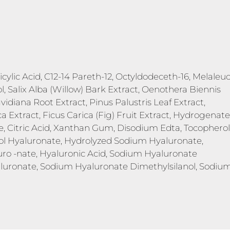
icylic Acid, C12-14 Pareth-12, Octyldodeceth-16, Melaleu
ol, Salix Alba (Willow) Bark Extract, Oenothera Biennis
diana Root Extract, Pinus Palustris Leaf Extract,
ca Extract, Ficus Carica (Fig) Fruit Extract, Hydrogenat
, Citric Acid, Xanthan Gum, Disodium Edta, Tocopherol
nol Hyaluronate, Hydrolyzed Sodium Hyaluronate,
ro -nate, Hyaluronic Acid, Sodium Hyaluronate
uronate, Sodium Hyaluronate Dimethylsilanol, Sodiu