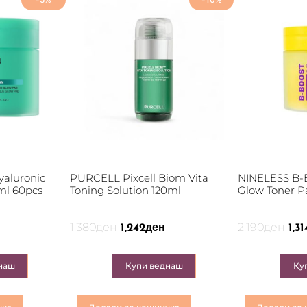
aluronic
PURCELL Pixcell Biom Vita
NINELESS B-B
ml 60pcs
Toning Solution 120ml
Glow Toner P
1,380
ден
2,190
ден
1,242
ден
1,31
наш
Купи веднаш
Ку