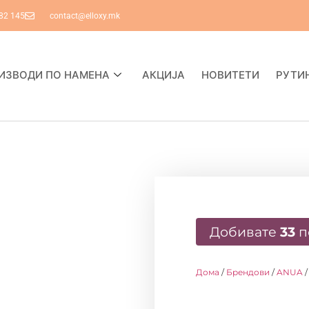
82 145
contact@elloxy.mk
ИЗВОДИ ПО НАМЕНА
АКЦИЈА
НОВИТЕТИ
РУТИ
Добивате
33
п
Дома
/
Брендови
/
ANUA
/