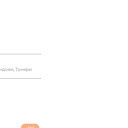
ндови
,
Тонери
-40%