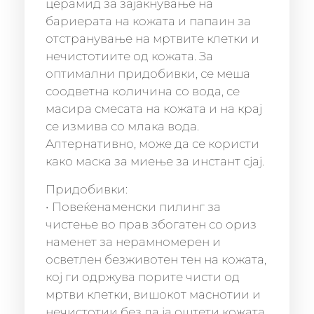
церамид за зајакнување на
бариерата на кожата и папаин за
отстранување на мртвите клетки и
нечистотиите од кожата. За
оптимални придобивки, се меша
соодветна количина со вода, се
масира смесата на кожата и на крај
се измива со млака вода.
Алтернативно, може да се користи
како маска за миење за инстант сјај.
Придобивки:
• Повеќенаменски пилинг за
чистење во прав збогатен со ориз
наменет за нерамномерен и
осветлен безживотен тен на кожата,
кој ги одржува порите чисти од
мртви клетки, вишокот маснотии и
нечистотии без да ја оштети кожата.