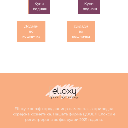
Купи
Купи
веднаш
веднаш
Додади
Додади
во
во
кошничка
кошничка
Elloxy е онлајн продавница наменета за природна
корејска козметика. Нашата фирма ДООЕЛ Елокси е
регистрирана во февруари 2021 година.