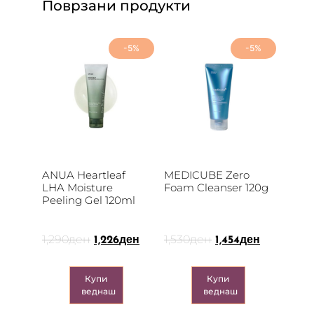
Поврзани продукти
-5%
-5%
ANUA Heartleaf
MEDICUBE Zero
LHA Moisture
Foam Cleanser 120g
Peeling Gel 120ml
1,290
ден
1,530
ден
1,226
ден
1,454
ден
Купи
Купи
веднаш
веднаш