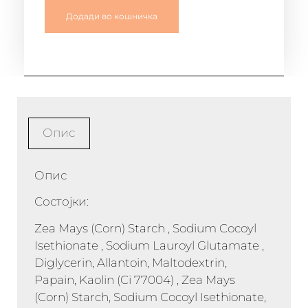
Додади во кошничка
Опис
Опис
Состојки:
Zea Mays (Corn) Starch , Sodium Cocoyl
Isethionate , Sodium Lauroyl Glutamate ,
Diglycerin, Allantoin, Maltodextrin,
Papain, Kaolin (Ci 77004) , Zea Mays
(Corn) Starch, Sodium Cocoyl Isethionate,