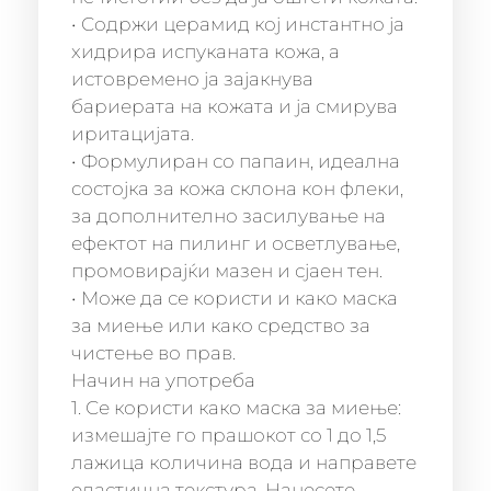
• Содржи церамид кој инстантно ја
хидрира испуканата кожа, а
истовремено ја зајакнува
бариерата на кожата и ја смирува
иритацијата.
• Формулиран со папаин, идеална
состојка за кожа склона кон флеки,
за дополнително засилување на
ефектот на пилинг и осветлување,
промовирајќи мазен и сјаен тен.
• Може да се користи и како маска
за миење или како средство за
чистење во прав.
Начин на употреба
1. Се користи како маска за миење:
измешајте го прашокот со 1 до 1,5
лажица количина вода и направете
еластична текстура. Нанесете