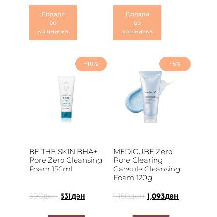
Додади
Додади
во
во
кошничка
кошничка
-10%
-5%
BE THE SKIN BHA+
MEDICUBE Zero
Pore Zero Cleansing
Pore Clearing
Foam 150ml
Capsule Cleansing
Foam 120g
590
ден
1,150
ден
531
ден
1,093
ден