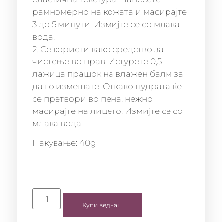
рамномерно на кожата и масирајте
3 до 5 минути. Измијте се со млака
вода.
2. Се користи како средство за
чистење во прав: Истурете 0,5
лажица прашок на влажен балм за
да го измешате. Откако пудрата ќе
се претвори во пена, нежно
масирајте на лицето. Измијте се со
млака вода.
Пакување: 40g
Купи веднаш