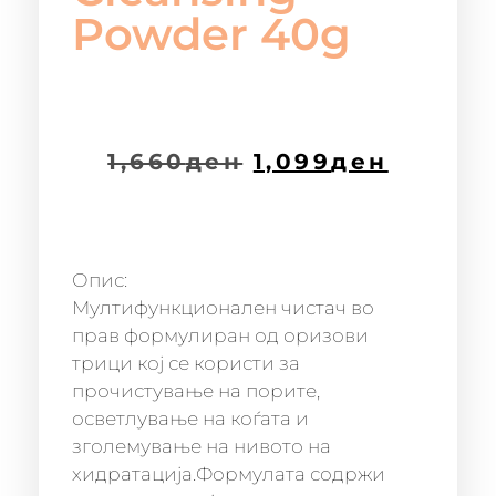
Powder 40g
1,660
ден
1,099
ден
Опис:
Мултифункционален чистач во
прав формулиран од оризови
трици кој се користи за
прочистување на порите,
осветлување на коѓата и
зголемување на нивото на
хидратација.Формулата содржи