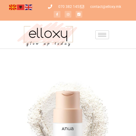
070 382 145
contact@elloxy.mk