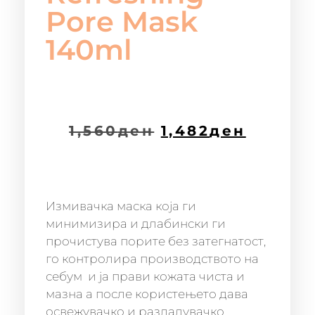
Pore Mask
140ml
1,560
ден
1,482
ден
Измивачка маска која ги
минимизира и длабински ги
прочистува порите без затегнатост,
го контролира производството на
себум и ја прави кожата чиста и
мазна а после користењето дава
освежувачко и разладувачко