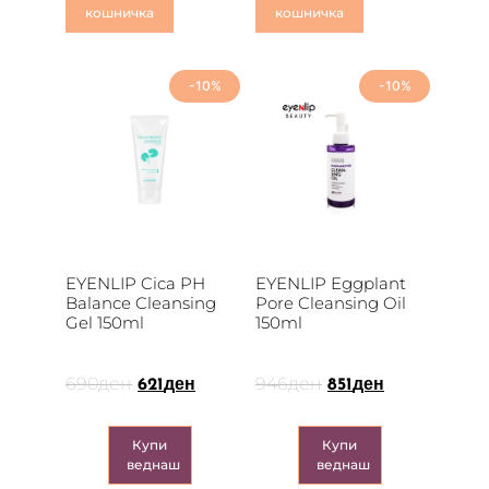
кошничка
кошничка
-10%
-10%
EYENLIP Cica PH
EYENLIP Eggplant
Balance Cleansing
Pore Cleansing Oil
Gel 150ml
150ml
690
ден
946
ден
621
ден
851
ден
Купи
Купи
веднаш
веднаш