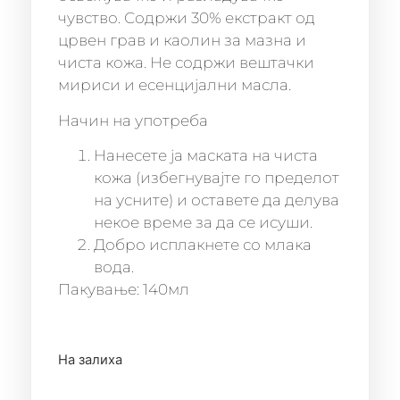
чувство. Содржи 30% екстракт од
црвен грав и каолин за мазна и
чиста кожа. Не содржи вештачки
мириси и есенцијални масла.
Начин на употреба
Нанесете ја маската на чиста
кожа (избегнувајте го пределот
на усните) и оставете да делува
некое време за да се исуши.
Добро исплакнете со млака
вода.
Пакување: 140мл
На залиха