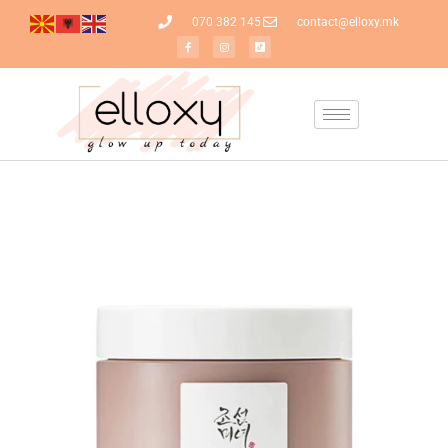
070 382 145
contact@elloxy.mk