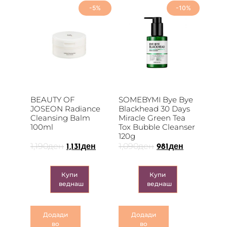
-5%
-10%
BEAUTY OF
SOMEBYMI Bye Bye
JOSEON Radiance
Blackhead 30 Days
Cleansing Balm
Miracle Green Tea
100ml
Tox Bubble Cleanser
120g
1,190
ден
1,090
ден
1,131
ден
981
ден
Купи
Купи
веднаш
веднаш
Додади
Додади
во
во