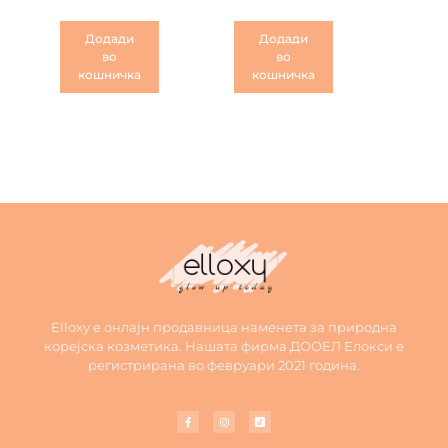
Додади
Додади
во
во
кошничка
кошничка
Elloxy е онлајн продавница наменета за природна
корејска козметика. Нашата фирма ДООЕЛ Елокси е
регистрирана во февруари 2021 година.