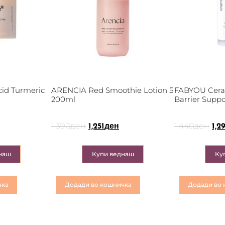
id Turmeric
ARENCIA Red Smoothie Lotion 5
FABYOU Cera
200ml
Barrier Supp
1,390
ден
1,440
ден
1,251
ден
1,2
наш
Купи веднаш
Ку
чка
Додади во кошничка
Додади во 