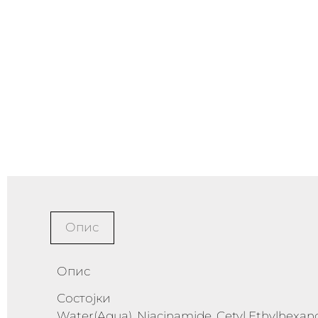
Опис
Опис
Состојки
Water(Aqua), Niacinamide, Cetyl Ethylhexanoat