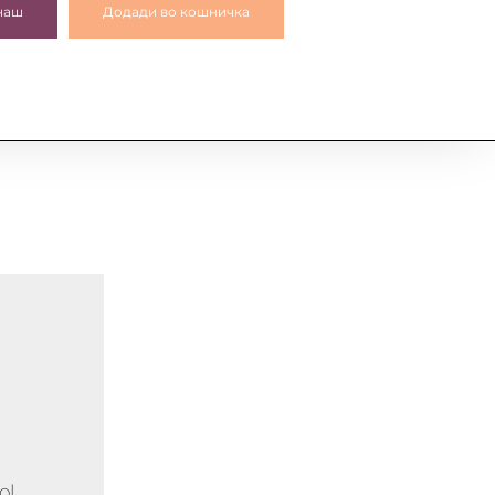
наш
Додади во кошничка
l,