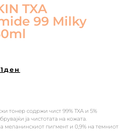
KIN TXA
mide 99 Milky
50ml
1
ден
ки тонер содржи чист 99% TXA и 5%
рувајќи ја чистотата на кожата.
а меланинскиот пигмент и 0,9% на темниот