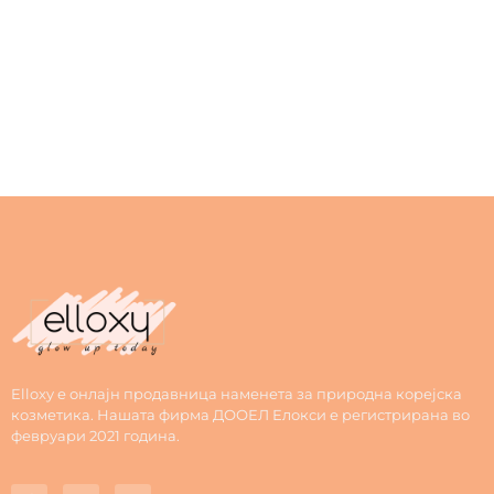
Elloxy е онлајн продавница наменета за природна корејска
козметика. Нашата фирма ДООЕЛ Елокси е регистрирана во
февруари 2021 година.