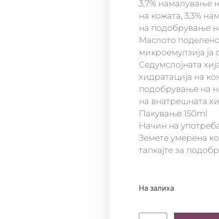
3,7% намалување н
на кожата, 3,3% н
на подобрување на 
Маслото поделено 
микроемулзија ја о
Седумслојната хиј
хидратација на кож
подобрување на на
на внатрешната хи
Пакување 150ml
Начин на употреб
Земете умерена ко
тапкајте за подобр
На залиха