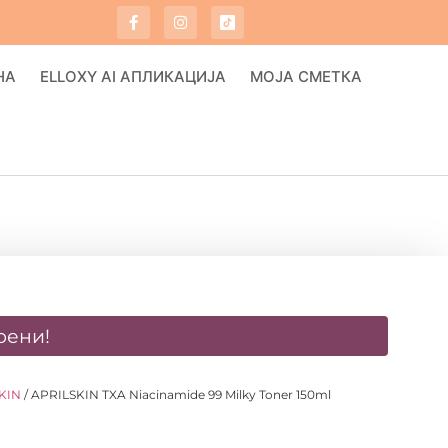
НА
ELLOXY AI АПЛИКАЦИЈА
МОЈА СМЕТКА
оени!
KIN
/ APRILSKIN TXA Niacinamide 99 Milky Toner 150ml