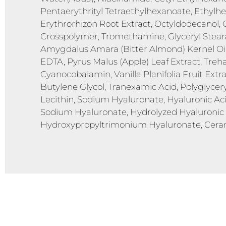
Pentaerythrityl Tetraethylhexanoate, Ethylhe
Erythrorhizon Root Extract, Octyldodecanol, C
Crosspolymer, Tromethamine, Glyceryl Stearat
Amygdalus Amara (Bitter Almond) Kernel Oil,
EDTA, Pyrus Malus (Apple) Leaf Extract, Treh
Cyanocobalamin, Vanilla Planifolia Fruit Ext
Butylene Glycol, Tranexamic Acid, Polyglycer
Lecithin, Sodium Hyaluronate, Hyaluronic A
Sodium Hyaluronate, Hydrolyzed Hyaluronic 
Hydroxypropyltrimonium Hyaluronate, Cera