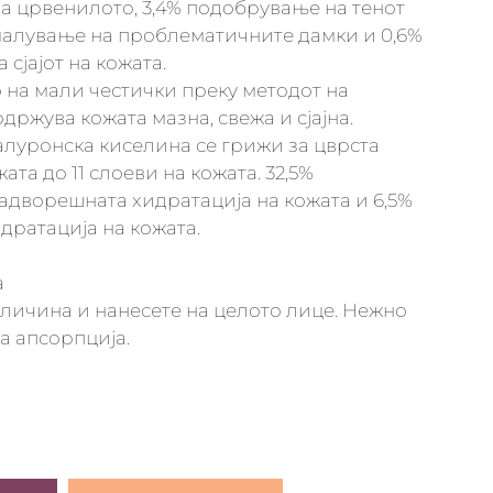
а црвенилото, 3,4% подобрување на тенот
амалување на проблематичните дамки и 0,6%
сјајот на кожата.
на мали честички преку методот на
држува кожата мазна, свежа и сјајна.
алуронска киселина се грижи за цврста
ата до 11 слоеви на кожата. 32,5%
дворешната хидратација на кожата и 6,5%
дратација на кожата.
а
личина и нанесете на целото лице. Нежно
а апсорпција.