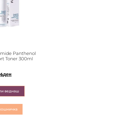
mide Panthenol
ort Toner 300ml
96
ден
пи веднаш
кошничка