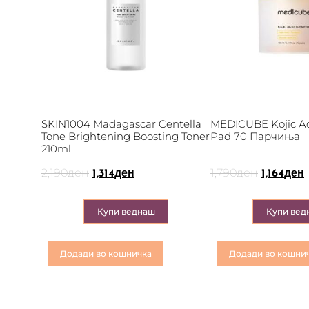
SKIN1004 Madagascar Centella
MEDICUBE Kojic Ac
Tone Brightening Boosting Toner
Pad 70 Парчиња
210ml
2,190
ден
1,790
ден
1,314
ден
1,164
ден
Купи веднаш
Купи вед
Додади во кошничка
Додади во кошни