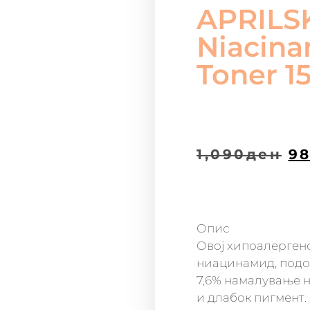
APRILS
Niacina
Toner 1
1,090
ден
98
Опис
Овој хипоалергенс
ниацинамид, подоб
7,6% намалување н
и длабок пигмент.