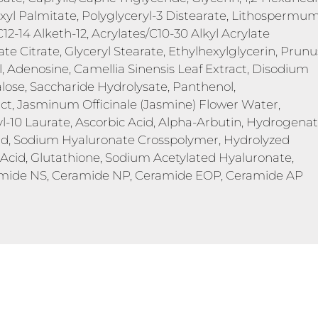
xyl Palmitate, Polyglyceryl-3 Distearate, Lithospermu
12-14 Alketh-12, Acrylates/C10-30 Alkyl Acrylate
e Citrate, Glyceryl Stearate, Ethylhexylglycerin, Prunu
 Adenosine, Camellia Sinensis Leaf Extract, Disodium
alose, Saccharide Hydrolysate, Panthenol,
ract, Jasminum Officinale (Jasmine) Flower Water,
yl-10 Laurate, Ascorbic Acid, Alpha-Arbutin, Hydrogena
cid, Sodium Hyaluronate Crosspolymer, Hydrolyzed
Acid, Glutathione, Sodium Acetylated Hyaluronate,
mide NS, Ceramide NP, Ceramide EOP, Ceramide AP