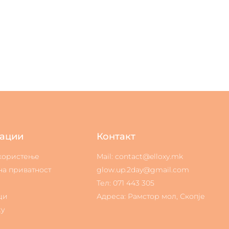
ации
Контакт
 користење
Mail: contact@elloxy.mk
на приватност
glow.up.2day@gmail.com
Тел: 071 443 305
ци
Адреса: Рамстор мол, Скопје
ty