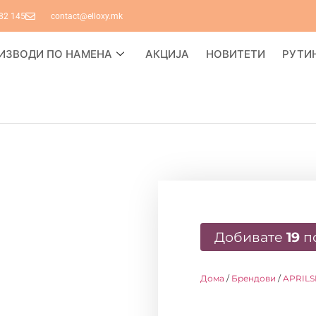
82 145
contact@elloxy.mk
ИЗВОДИ ПО НАМЕНА
АКЦИЈА
НОВИТЕТИ
РУТИ
Добивате
19
п
Дома
/
Брендови
/
APRILS