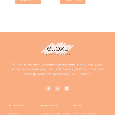
Elloxy е онлајн продавница наменета за природна
корејска козметика. Нашата фирма ДООЕЛ Елокси е
регистрирана во февруари 2021 година.
Брз пристап
Информации
Контакт
Почетна
Услови за користење
Mail: contact@elloxy.mk