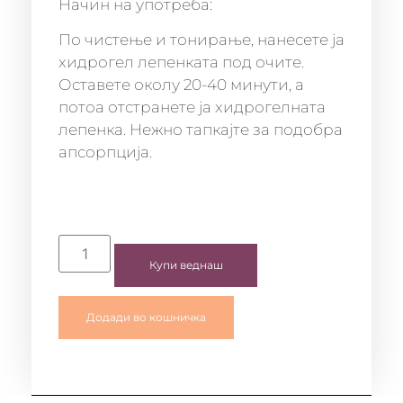
Начин на употреба:
По чистење и тонирање, нанесете ја
хидрогел лепенката под очите.
Оставете околу 20-40 минути, а
потоа отстранете ја хидрогелната
лепенка. Нежно тапкајте за подобра
апсорпција.
Купи веднаш
Додади во кошничка