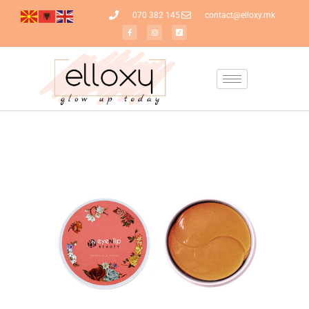
070 382 145
contact@elloxy.mk