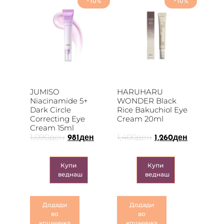
-10%
-10%
JUMISO
HARUHARU
Niacinamide 5+
WONDER Black
Dark Circle
Rice Bakuchiol Eye
Correcting Eye
Cream 20ml
Cream 15ml
1,090
ден
1,400
ден
981
ден
1,260
ден
Купи
Купи
веднаш
веднаш
Додади
Додади
во
во
кошничка
кошничка