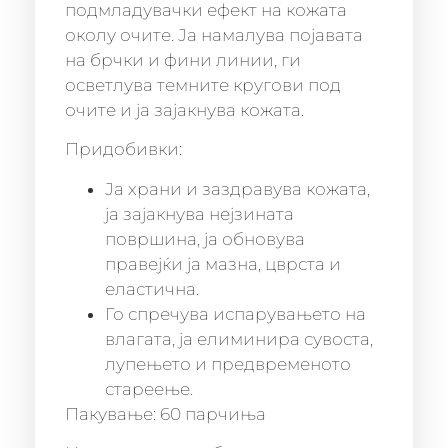
подмладувачки ефект на кожата
околу очите. Ја намалува појавата
на брчки и фини линии, ги
осветлува темните кругови под
очите и ја зајакнува кожата.
Придобивки:
Ја храни и заздравува кожата,
ја зајакнува нејзината
површина, ја обновува
правејќи ја мазна, цврста и
еластична.
Го спречува испарувањето на
влагата, ја елиминира сувоста,
лупењето и предвременото
стареење.
Пакување: 60 парчиња