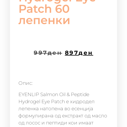
Patch 60
лепенки
997
ден
897
ден
Опис:
EYENLIP Salmon Oil & Peptide
Hydrogel Eye Patch е хидродел
лепенка натопена во есенција
формулирана од екстракт од масло
од лосос и пептиди кои имаат