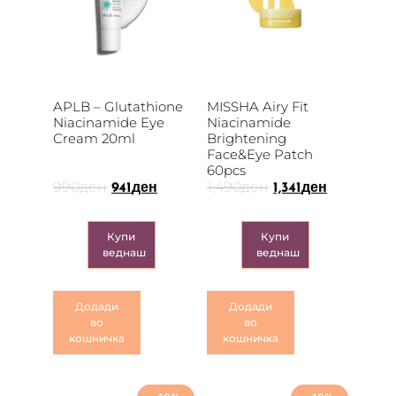
APLB – Glutathione
MISSHA Airy Fit
Niacinamide Eye
Niacinamide
Cream 20ml
Brightening
Face&Eye Patch
60pcs
990
ден
1,490
ден
941
ден
1,341
ден
Купи
Купи
веднаш
веднаш
Додади
Додади
во
во
кошничка
кошничка