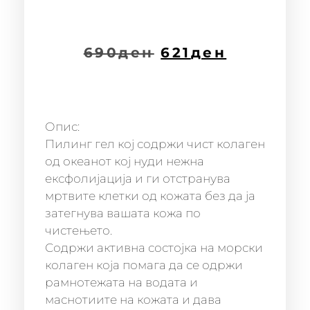
690
ден
621
ден
Опис:
Пилинг гел кој содржи чист колаген
од океанот кој нуди нежна
ексфолијација и ги отстранува
мртвите клетки од кожата без да ја
затегнува вашата кожа по
чистењето.
Содржи активна состојка на морски
колаген која помага да се одржи
рамнотежата на водата и
маснотиите на кожата и дава