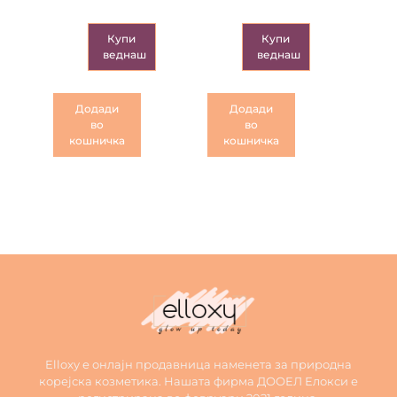
Купи
Купи
веднаш
веднаш
Додади
Додади
во
во
кошничка
кошничка
Elloxy е онлајн продавница наменета за природна
корејска козметика. Нашата фирма ДООЕЛ Елокси е