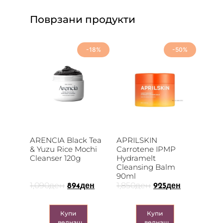
Поврзани продукти
-18%
-50%
ARENCIA Black Tea
APRILSKIN
& Yuzu Rice Mochi
Carrotene IPMP
Cleanser 120g
Hydramelt
Cleansing Balm
90ml
1,090
ден
1,850
ден
894
ден
925
ден
Купи
Купи
веднаш
веднаш