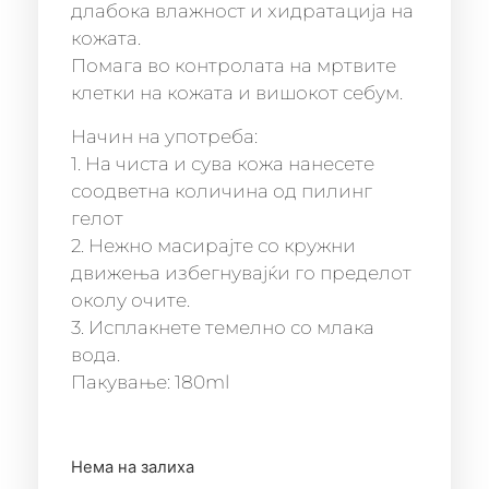
длабока влажност и хидратација на
кожата.
Помага во контролата на мртвите
клетки на кожата и вишокот себум.
Начин на употреба:
1. На чиста и сува кожа нанесете
соодветна количина од пилинг
гелот
2. Нежно масирајте со кружни
движења избегнувајќи го пределот
околу очите.
3. Исплакнете темелно со млака
вода.
Пакување: 180ml
Нема на залиха