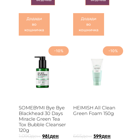
Додади
Додади
во
во
кошничка
кошничка
-10%
-10%
SOMEBYMI Bye Bye
HEIMISH All Clean
Blackhead 30 Days
Green Foam 150g
Miracle Green Tea
Tox Bubble Cleanser
120g
1,090
ден
665
ден
981
ден
599
ден