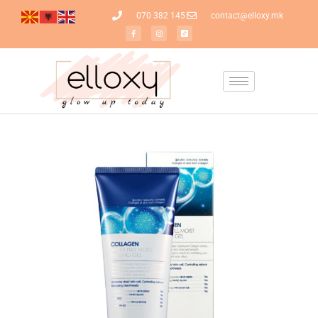
070 382 145
contact@elloxy.mk