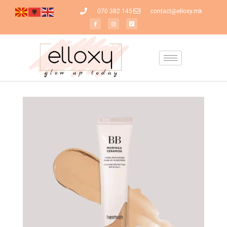
070 382 145
contact@elloxy.mk