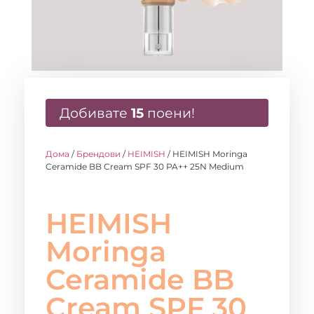
Добивате
15
поени!
Дома
/
Брендови
/
HEIMISH
/ HEIMISH Moringa
Ceramide BB Cream SPF 30 PA++ 25N Medium
HEIMISH
Moringa
Ceramide BB
Cream SPF 30