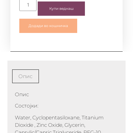
Купи веднаш
Додади во кошничка
Опис
Опис
Состојки:
Water, Cyclopentasiloxane, Titanium
Dioxide , Zinc Oxide, Glycerin,
Caprylic/Capric Triglyceride, PEG-10