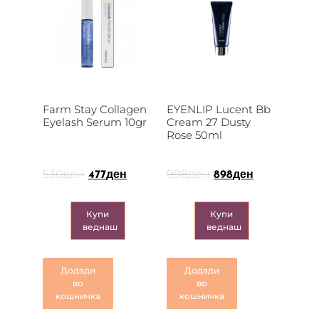
Farm Stay Collagen
EYENLIP Lucent Bb
Eyelash Serum 10gr
Cream 27 Dusty
Rose 50ml
530
ден
998
ден
477
ден
898
ден
Купи
Купи
веднаш
веднаш
Додади
Додади
во
во
кошничка
кошничка