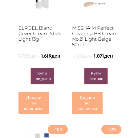
ELROEL Blanc
MISSHA M Perfect
Cover Cream Stick
Covering BB Cream
Light 13g
No.21 Light Beige
50ml
1,799
ден
1,190
ден
1,619
ден
1,071
ден
Купи
Купи
веднаш
веднаш
Додади
Додади
во
во
кошничка
кошничка
-10%
-10%