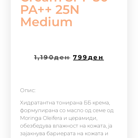
PA++ 25N
Medium
1,190
ден
799
ден
Опис:
Хидратантна тонирана ББ крема,
формулирана со масло од семе од
Moringa Oleifera и церамиди,
обезбедува влажност на кожата, ја
зајакнува бариерата на кожата и