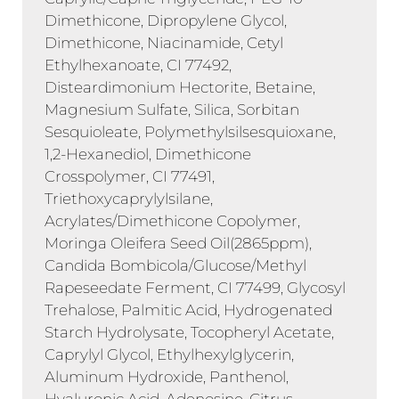
Dimethicone, Dipropylene Glycol,
Dimethicone, Niacinamide, Cetyl
Ethylhexanoate, CI 77492,
Disteardimonium Hectorite, Betaine,
Magnesium Sulfate, Silica, Sorbitan
Sesquioleate, Polymethylsilsesquioxane,
1,2-Hexanediol, Dimethicone
Crosspolymer, CI 77491,
Triethoxycaprylylsilane,
Acrylates/Dimethicone Copolymer,
Moringa Oleifera Seed Oil(2865ppm),
Candida Bombicola/Glucose/Methyl
Rapeseedate Ferment, CI 77499, Glycosyl
Trehalose, Palmitic Acid, Hydrogenated
Starch Hydrolysate, Tocopheryl Acetate,
Caprylyl Glycol, Ethylhexylglycerin,
Aluminum Hydroxide, Panthenol,
Hyaluronic Acid, Adenosine, Citrus