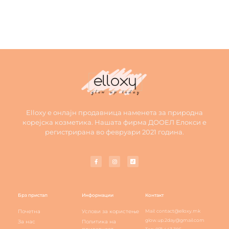
Elloxy е онлајн продавница наменета за природна
корејска козметика. Нашата фирма ДООЕЛ Елокси е
регистрирана во февруари 2021 година.
Брз пристап
Информации
Контакт
Почетна
Услови за користење
Mail: contact@elloxy.mk
glow.up.2day@gmail.com
За нас
Политика на