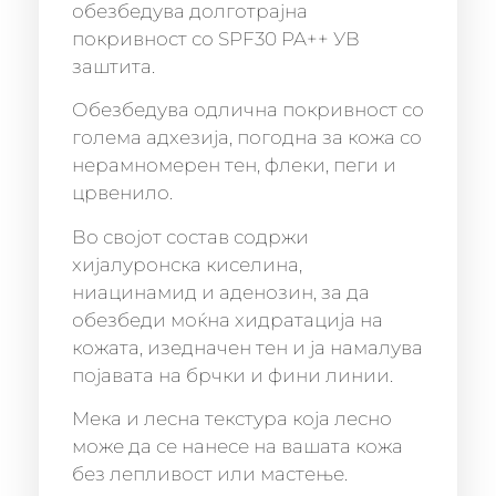
обезбедува долготрајна
покривност со SPF30 PA++ УВ
заштита.
Обезбедува одлична покривност со
голема адхезија, погодна за кожа со
нерамномерен тен, флеки, пеги и
црвенило.
Во својот состав содржи
хијалуронска киселина,
ниацинамид и аденозин, за да
обезбеди моќна хидратација на
кожата, изедначен тен и ја намалува
појавата на брчки и фини линии.
Мека и лесна текстура која лесно
може да се нанесе на вашата кожа
без лепливост или мастење.