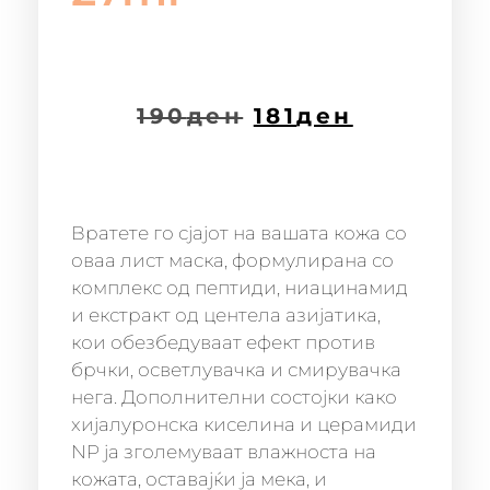
190
ден
181
ден
Вратете го сјајот на вашата кожа со
оваа лист маска, формулирана со
комплекс од пептиди, ниацинамид
и екстракт од центела азијатика,
кои обезбедуваат ефект против
брчки, осветлувачка и смирувачка
нега. Дополнителни состојки како
хијалуронска киселина и церамиди
NP ја зголемуваат влажноста на
кожата, оставајќи ја мека, и