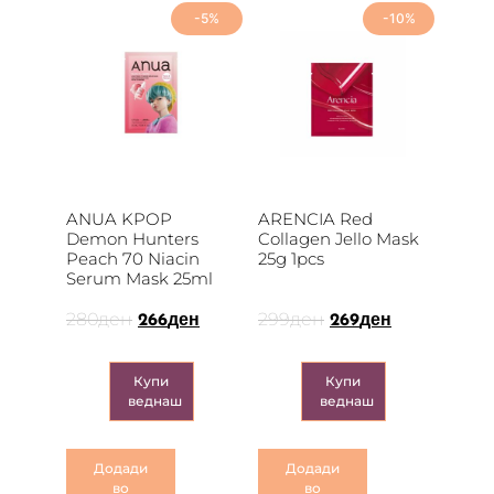
-5%
-10%
ANUA KPOP
ARENCIA Red
Demon Hunters
Collagen Jello Mask
Peach 70 Niacin
25g 1pcs
Serum Mask 25ml
280
ден
299
ден
266
ден
269
ден
Купи
Купи
веднаш
веднаш
Додади
Додади
во
во