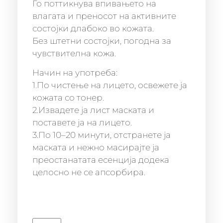
Го поттикнува впивањето на
влагата и преносот на активните
состојки длабоко во кожата.
Без штетни состојки, погодна за
чувствителна кожа.
Начин на употреба:
1.По чистење на лицето, освежете ја
кожата со тонер.
2.Извадете ја лист маската и
поставете ја на лицето.
3.По 10–20 минути, отстранете ја
маската и нежно масирајте ја
преостанатата есенција додека
целосно не се апсорбира.