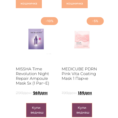
кошничка
кошничка
-10%
-5%
MISSHA Time
MEDICUBE PDRN
Revolution Night
Pink Vita Coating
Repair Ampoule
Mask 1 Парче
Mask 5x (1 Par~e)
299
ден
199
ден
269
ден
189
ден
Купи
Купи
веднаш
веднаш