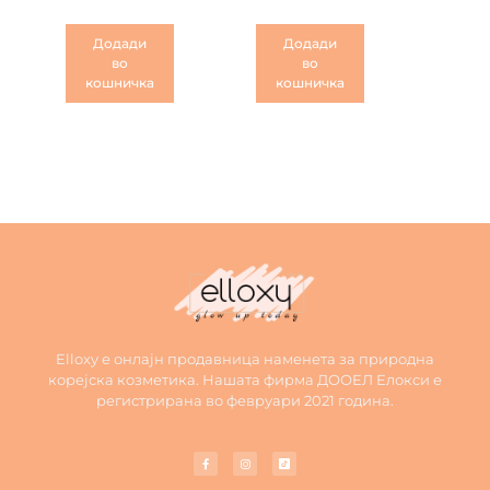
Додади
Додади
во
во
кошничка
кошничка
Elloxy е онлајн продавница наменета за природна
корејска козметика. Нашата фирма ДООЕЛ Елокси е
регистрирана во февруари 2021 година.