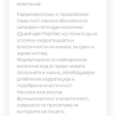
еластична.
Карактеристики и придобивки:
Оваа лист маска е збогатена со
четворен пептиден комплекс
(Quadruple Peptide) кој помага да се
зголеми хидратацијата и
еластичноста на кожата, за сјаен и
здрав изглед.
Формулирана со хијалуронска
киселина која ја прави кожата
пополнета и мазна, обезбедувајќи
длабинска хидратација и
подобрена еластичност.
Маската има висока
функционалност и еластичност,
совршено се прилепува на
контурите на лицето.