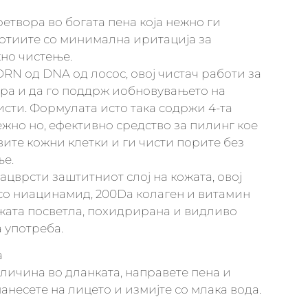
ретвора во богата пена која нежно ги
отиите со минимална иритација за
но чистење.
N од DNA од лосос, овој чистач работи за
ира и да го поддрж иобновувањето на
чисти. Формулата исто така содржи 4-та
ежно но, ефективно средство за пилинг кое
вите кожни клетки и ги чисти порите без
е.
 зацврсти заштитниот слој на кожата, овој
 со ниацинамид, 200Da колаген и витамин
кожата посветла, похидрирана и видливо
а употреба.
а
личина во дланката, направете пена и
анесете на лицето и измијте со млака вода.