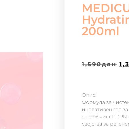
MEDIC
Hydrati
200ml
1,590
ден
1,
Опис:
Формула за чистењ
иновативен гел за 
со 99% чист PDRN 
својства за реген