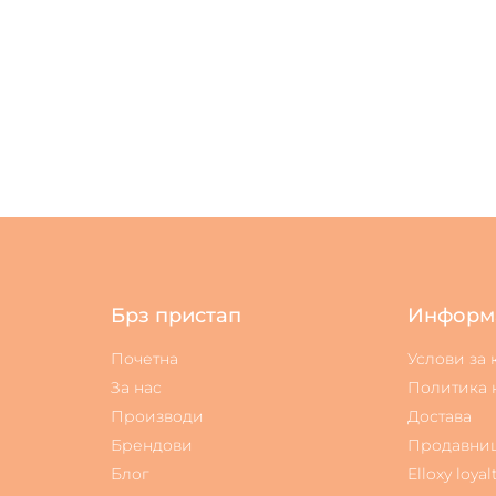
Брз пристап
Информ
Почетна
Услови за
За нас
Политика 
Производи
Достава
Брендови
Продавни
Блог
Elloxy loyal