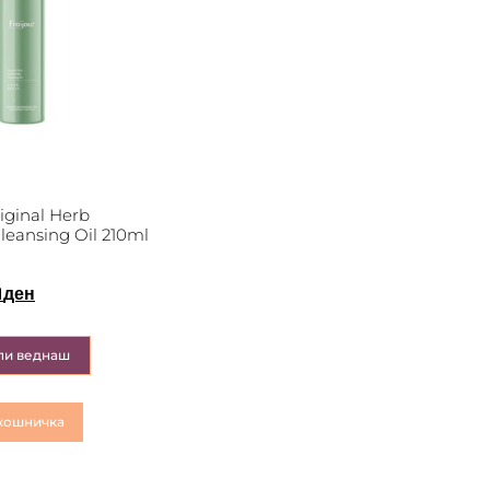
ginal Herb
eansing Oil 210ml
1
ден
пи веднаш
кошничка