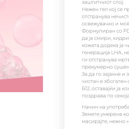
заштитниот слој.
Нежен гел кој се п
отстранува нечист
освежувачко и моќ
Формулиран со PDR
да ја смири, хидр
кожата додека ја 
генерација LHA, н
ги отстранува мрт
прекумерно сушењ
За да го зајакне и
чистач е збогатен
Б12, оставајќи ја 
поздрава по секој
Начин на употреб
Земете умерена ко
масирајте, нежно н