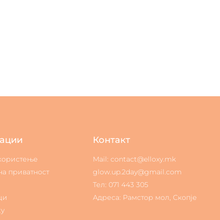
ации
Контакт
 користење
Mail: contact@elloxy.mk
на приватност
glow.up.2day@gmail.com
Тел: 071 443 305
ци
Адреса: Рамстор мол, Скопје
ty