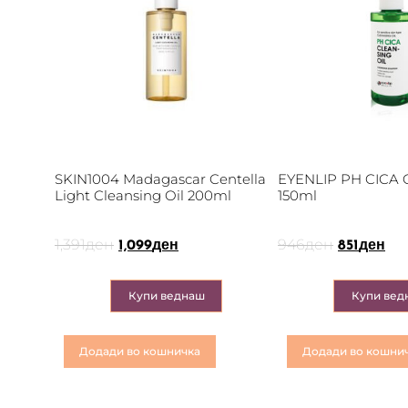
SKIN1004 Madagascar Centella
EYENLIP PH CICA C
Light Cleansing Oil 200ml
150ml
1,391
ден
946
ден
1,099
ден
851
ден
Купи веднаш
Купи вед
Додади во кошничка
Додади во кошни