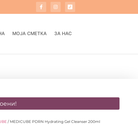
НА
МОЈА СМЕТКА
ЗА НАС
оени!
UBE
/ MEDICUBE PDRN Hydrating Gel Cleanser 200ml