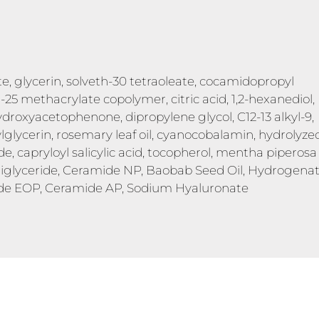
, glycerin, solveth-30 tetraoleate, cocamidopropyl
25 methacrylate copolymer, citric acid, 1,2-hexanediol,
hydroxyacetophenone, dipropylene glycol, C12-13 alkyl-9,
glycerin, rosemary leaf oil, cyanocobalamin, hydrolyze
 capryloyl salicylic acid, tocopherol, mentha piperosa o
 Triglyceride, Ceramide NP, Baobab Seed Oil, Hydrogena
ide EOP, Ceramide AP, Sodium Hyaluronate