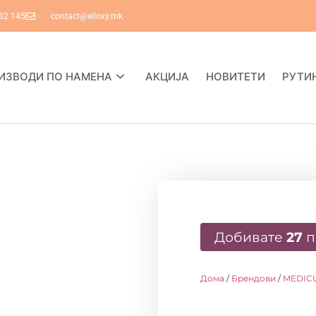
82 145
contact@elloxy.mk
ИЗВОДИ ПО НАМЕНА
АКЦИЈА
НОВИТЕТИ
РУТИ
Добивате
27
п
Дома
/
Брендови
/
MEDIC