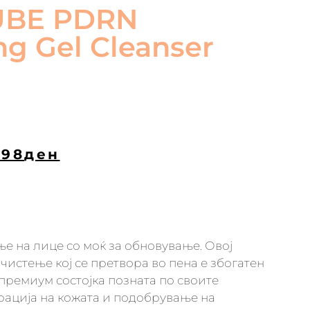
UBE PDRN
ng Gel Cleanser
398
ден
е на лице со моќ за обновување. Овој
чистење кој се претвора во пена е збогатен
премиум состојка позната по своите
ерација на кожата и подобрување на