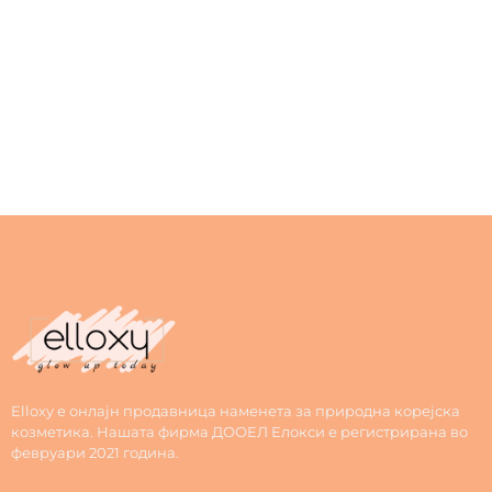
Elloxy е онлајн продавница наменета за природна корејска
козметика. Нашата фирма ДООЕЛ Елокси е регистрирана во
февруари 2021 година.