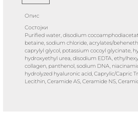
Опис
Состојки
Purified water, disodium cocoamphodiacetate
betaine, sodium chloride, acrylates/beheneth-
caprylyl glycol, potassium cocoyl glycinate, 
hydroxyethyl urea, disodium EDTA, ethylhexyl
collagen, panthenol, sodium DNA, niacinamide,
hydrolyzed hyaluronic acid, Caprylic/Capric
Lecithin, Ceramide AS, Ceramide NS, Ceram