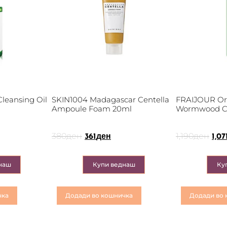
leansing Oil
SKIN1004 Madagascar Centella
FRAIJOUR Ori
Ampoule Foam 20ml
Wormwood Cl
380
ден
1,190
ден
361
ден
1,07
наш
Купи веднаш
Ку
чка
Додади во кошничка
Додади во 