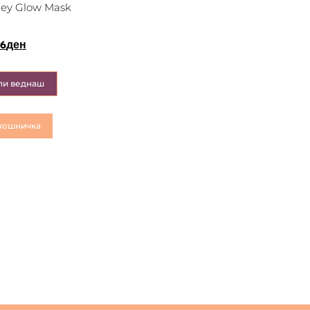
ney Glow Mask
26
ден
пи веднаш
кошничка