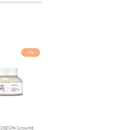
-5%
JOSEON Ground