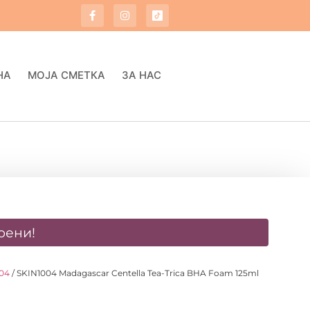
НА
МОЈА СМЕТКА
ЗА НАС
оени!
004
/ SKIN1004 Madagascar Centella Tea-Trica BHA Foam 125ml