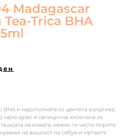
04 Madagascar
a Tea-Trica BHA
25ml
ден
о BHA и надополнета со центела азијатика,
д чајно дрво и салицилна киселина за
ацијата на кожата, нежно ги чисти порите
анување на вишокот на себум и мртвите