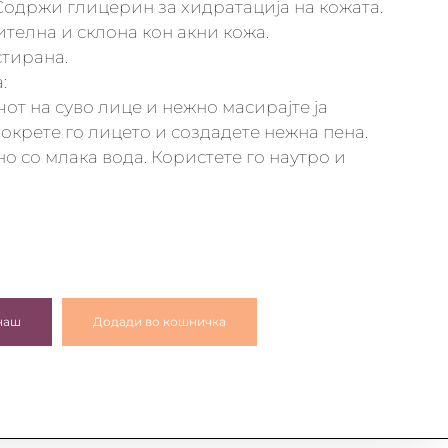
 Содржи глицерин за хидратација на кожата.
ителна и склона кон акни кожа.
тирана.
:
от на суво лице и нежно масирајте ја
окрете го лицето и создадете нежна пена.
о со млака вода. Користете го наутро и
наш
Додади во кошничка