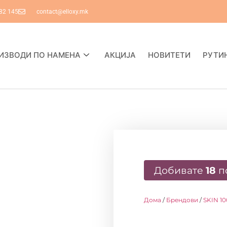
82 145
contact@elloxy.mk
ИЗВОДИ ПО НАМЕНА
АКЦИЈА
НОВИТЕТИ
РУТИ
Добивате
18
п
Дома
/
Брендови
/
SKIN 1