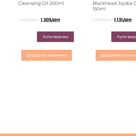
Cleansing Oil 200ml
Blackhead Jojoba C
150ml
1,450
ден
1,190
ден
1,305
ден
1,131
ден
Купи веднаш
Купи вед
Додади во кошничка
Додади во кошни