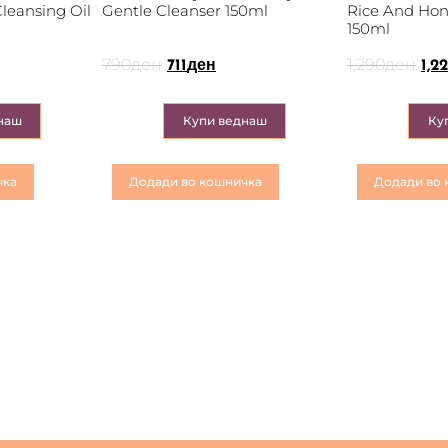
leansing Oil
Gentle Cleanser 150ml
Rice And Ho
150ml
790
ден
1,290
ден
711
ден
1,2
наш
Купи веднаш
Ку
чка
Додади во кошничка
Додади во 