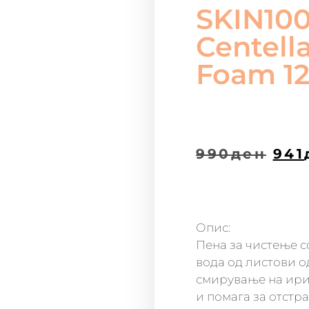
SKIN10
Centell
Foam 1
990
ден
941
Опис:
Пена за чистење с
вода од листови о
смирување на ирит
и помага за отстр