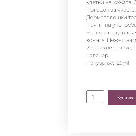
клетки на кожата.
Погоден за чувств
Дерматолошки тес
Начин на употреба
Нанесете од чистач
кожата. Нежно нам
Исплакнете темелн
навечер.
Пакување: 125ml
Купи вед