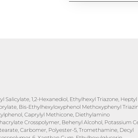
l Salicylate, 1,2-Hexanediol, Ethylhexyl Triazone, Heptyl
rylate, Bis-Ethylhexyloxyphenol Methoxyphenyl Triazin
ylphenol, Caprylyl Methicone, Diethylamino
acrylate Crosspolymer, Behenyl Alcohol, Potassium Ce
tearate, Carbomer, Polyester-5, Tromethamine, Decyl
Crosspolymer-6, Xanthan Gum, Ethylhexylglycerin,