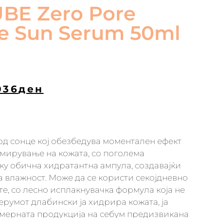
BE Zero Pore
e Sun Serum 50ml
036
ден
од сонце кој обезбедува моментален ефект
смирување на кожата, со поголема
ку обична хидратантна ампула, создавајќи
а влажност. Може да се користи секојдневно
те, со лесно исплакнувачка формула која не
ерумот длабински ја хидрира кожата, ја
мерната продукција на себум предизвикана