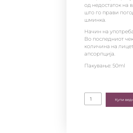
од недостаток на в
што го прави пого
шминка.
Начин на употреба
Во последниот чек
количина на лицет
апсорпција.
Пакување: 50ml
Купи вед