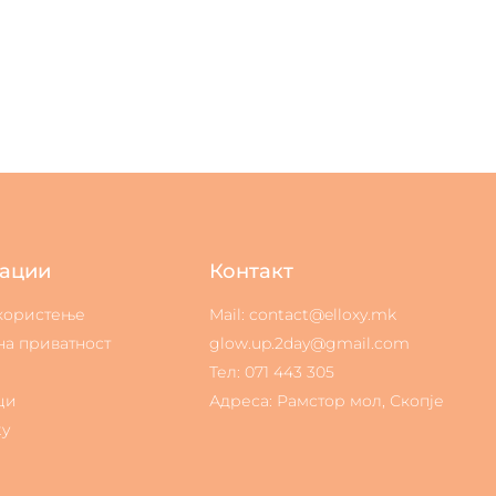
ации
Контакт
 користење
Mail: contact@elloxy.mk
на приватност
glow.up.2day@gmail.com
Тел: 071 443 305
ци
Адреса: Рамстор мол, Скопје
ty