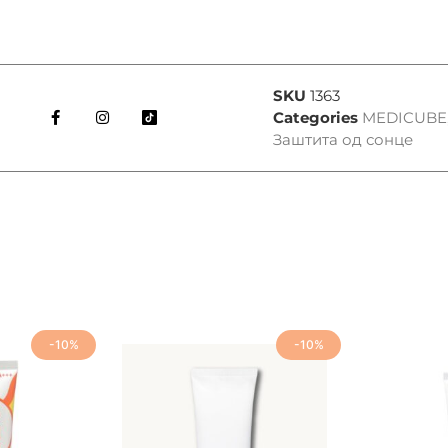
SKU
1363
Categories
MEDICUBE
Заштита од сонце
-10%
-10%