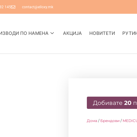
82 145
contact@elloxy.mk
ИЗВОДИ ПО НАМЕНА
АКЦИЈА
НОВИТЕТИ
РУТИ
Добивате
20
п
Дома
/
Брендови
/
MEDIC