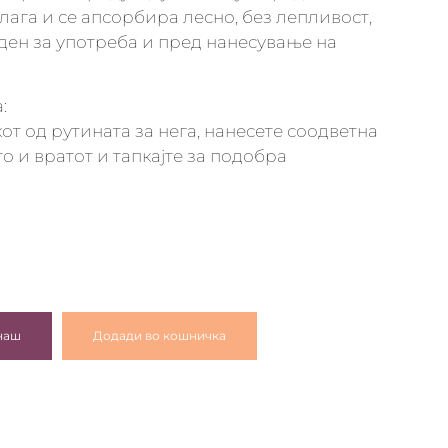
лага и се апсорбира лесно, без лепливост,
ден за употреба и пред нанесување на
:
от од рутината за нега, нанесете соодветна
о и вратот и тапкајте за подобра
наш
Додади во кошничка