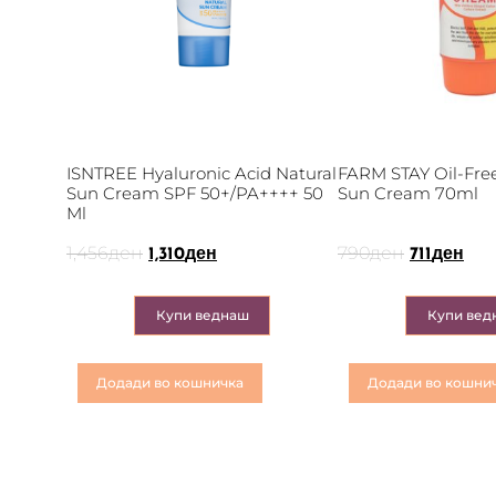
ISNTREE Hyaluronic Acid Natural
FARM STAY Oil-Fre
Sun Cream SPF 50+/PA++++ 50
Sun Cream 70ml
Ml
1,456
ден
790
ден
1,310
ден
711
ден
Купи веднаш
Купи вед
Додади во кошничка
Додади во кошни