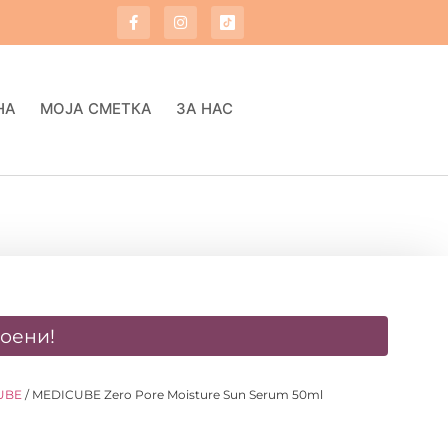
НА
МОЈА СМЕТКА
ЗА НАС
оени!
UBE
/ MEDICUBE Zero Pore Moisture Sun Serum 50ml