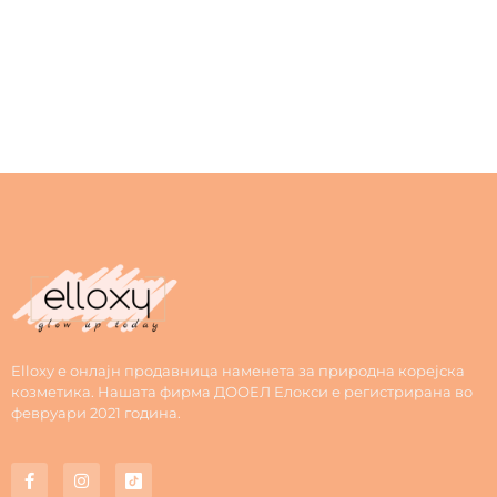
Elloxy е онлајн продавница наменета за природна корејска
козметика. Нашата фирма ДООЕЛ Елокси е регистрирана во
февруари 2021 година.