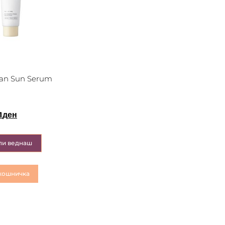
an Sun Serum
1
ден
пи веднаш
кошничка