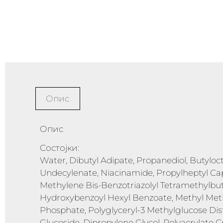
Опис
Опис
Состојки:
Water, Dibutyl Adipate, Propanediol, Butylocty
Undecylenate, Niacinamide, Propylheptyl Cap
Methylene Bis-Benzotriazolyl Tetramethylbut
Hydroxybenzoyl Hexyl Benzoate, Methyl Meth
Phosphate, Polyglyceryl-3 Methylglucose Dis
Glucoside, Dipropylene Glycol, Polyacrylate 