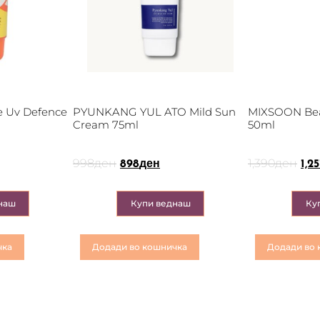
e Uv Defence
PYUNKANG YUL ATO Mild Sun
MIXSOON Be
Cream 75ml
50ml
998
ден
1,390
ден
898
ден
1,25
наш
Купи веднаш
Ку
чка
Додади во кошничка
Додади во 