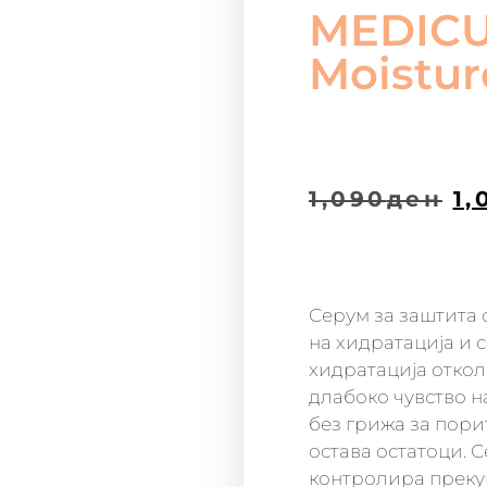
MEDICU
Moistur
1,090
ден
1,
Серум за заштита 
на хидратација и 
хидратација откол
длабоко чувство н
без грижа за пори
остава остатоци. С
контролира преку