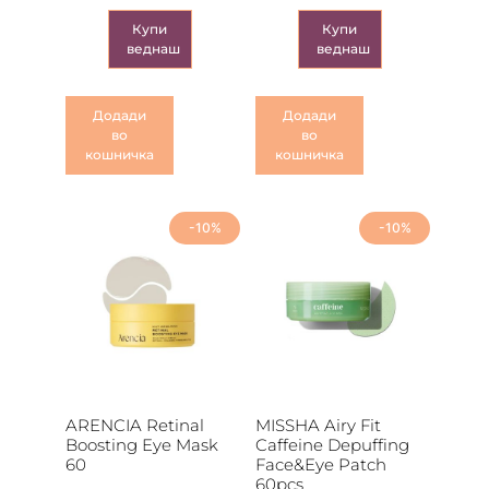
Купи
Купи
веднаш
веднаш
Додади
Додади
во
во
кошничка
кошничка
-10%
-10%
ARENCIA Retinal
MISSHA Airy Fit
Boosting Eye Mask
Caffeine Depuffing
60
Face&Eye Patch
60pcs