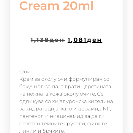
Cream 20ml
1,138
ден
1,081
ден
Опис
Kрем за околу очи формулиран со
бакучиол за да ја врати цврстината
на нежната кожа околу очите. Се
одликува со хијалуронска киселина
за хидратација, како и церамид NP,
пантенол и ниацинамид за да ги
осветли темните кругови, фините
линии и брчките.