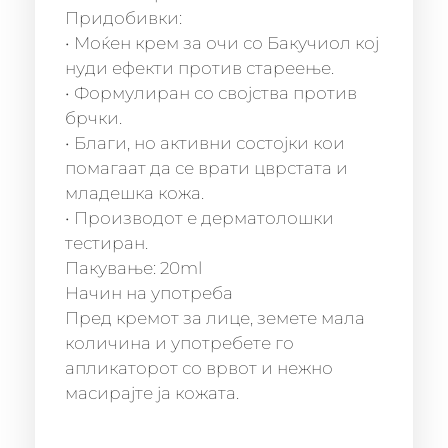
Придобивки:
• Моќен крем за очи со Бакучиол кој
нуди ефекти против стареење.
• Формулиран со својства против
брчки.
• Благи, но активни состојки кои
помагаат да се врати цврстата и
младешка кожа.
• Производот е дерматолошки
тестиран.
Пакување: 20ml
Начин на употреба
Пред кремот за лице, земете мала
количина и употребете го
апликаторот со врвот и нежно
масирајте ја кожата.