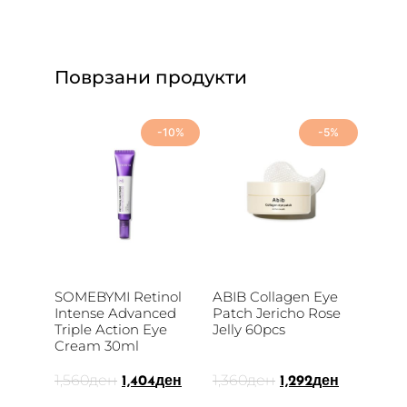
Поврзани продукти
-10%
-5%
SOMEBYMI Retinol
ABIB Collagen Eye
Intense Advanced
Patch Jericho Rose
Triple Action Eye
Jelly 60pcs
Cream 30ml
1,560
ден
1,360
ден
1,404
ден
1,292
ден