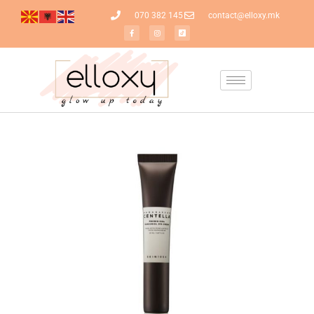
070 382 145
contact@elloxy.mk