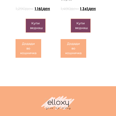
1,290
ден
1,490
ден
1,161
ден
1,341
ден
Купи
Купи
веднаш
веднаш
Додади
Додади
во
во
кошничка
кошничка