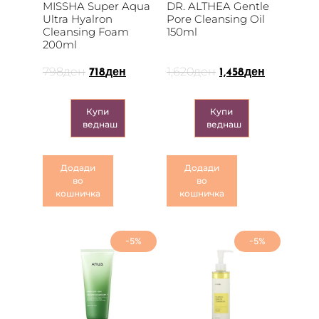
MISSHA Super Aqua
DR. ALTHEA Gentle
Ultra Hyalron
Pore Cleansing Oil
Cleansing Foam
150ml
200ml
798
ден
1,620
ден
718
ден
1,458
ден
Купи
Купи
веднаш
веднаш
Додади
Додади
во
во
кошничка
кошничка
-5%
-5%