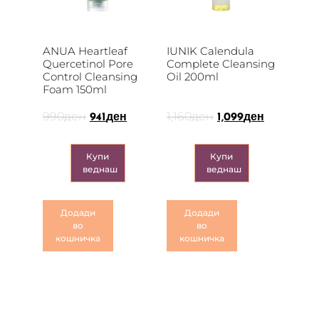
ANUA Heartleaf
IUNIK Calendula
Quercetinol Pore
Complete Cleansing
Control Cleansing
Oil 200ml
Foam 150ml
990
ден
1,160
ден
941
ден
1,099
ден
Купи
Купи
веднаш
веднаш
Додади
Додади
во
во
кошничка
кошничка