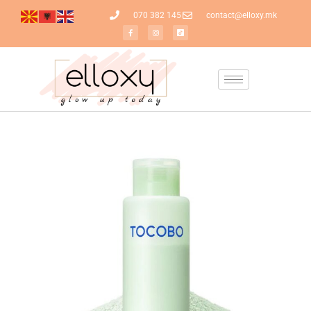
070 382 145
contact@elloxy.mk