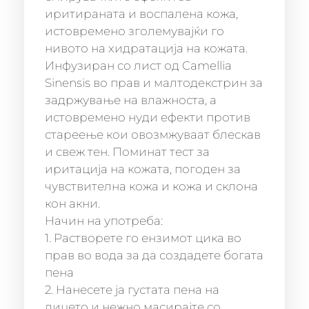
иритираната и воспалена кожа,
истовремено зголемувајќи го
нивото на хидратација на кожата.
Инфузиран со лист од Camellia
Sinensis во прав и малтодекстрин за
задржување на влажноста, а
истовремено нуди ефекти против
стареење кои овозмжуваат блескав
и свеж тен. Поминат тест за
иритација на кожата, погоден за
чувствителна кожа и кожа и склона
кон акни.
Начин на употреба:
1. Растворете го ензимот цика во
прав во вода за да создадете богата
пена
2. Нанесете ја густата пена на
лицето и нежно масирајте со