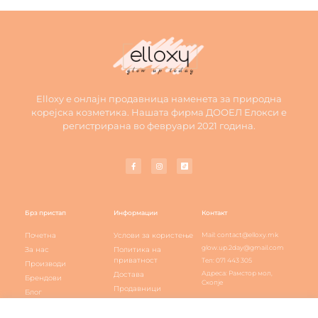
Elloxy е онлајн продавница наменета за природна
корејска козметика. Нашата фирма ДООЕЛ Елокси е
регистрирана во февруари 2021 година.
Брз пристап
Информации
Контакт
Почетна
Услови за користење
Mail: contact@elloxy.mk
glow.up.2day@gmail.com
За нас
Политика на
приватност
Тел: 071 443 305
Производи
Адреса: Рамстор мол,
Достава
Брендови
Скопје
Продавници
Блог
Elloxy loyalty
Контакт