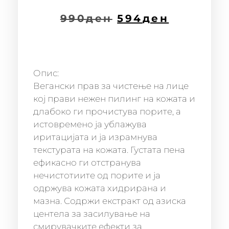
990
ден
594
ден
Опис:
Вегански прав за чистење на лице
кој прави нежен пилинг на кожата и
длабоко ги прочистува порите, а
истовремено ја ублажува
иритацијата и ја израмнува
текстурата на кожата. Густата пена
ефикасно ги отстранува
нечистотиите од порите и ја
одржува кожата хидрирана и
мазна. Содржи екстракт од азиска
центела за засилување на
смирувачките ефекти за