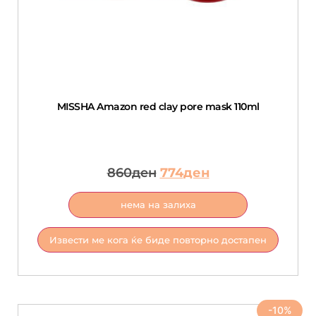
MISSHA Amazon red clay pore mask 110ml
860
ден
774
ден
нема на залиха
Извести ме кога ќе биде повторно достапен
-10%