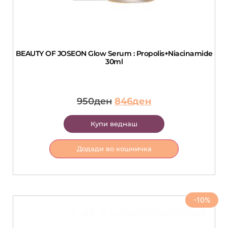
BEAUTY OF JOSEON Glow Serum : Propolis+Niacinamide
30ml
950
ден
846
ден
Купи веднаш
Додади во кошничка
-10%