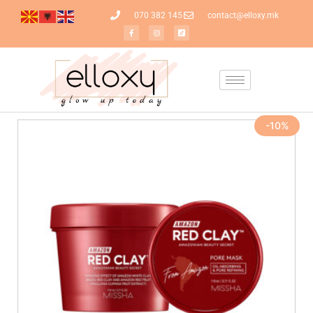
070 382 145
contact@elloxy.mk
-10%