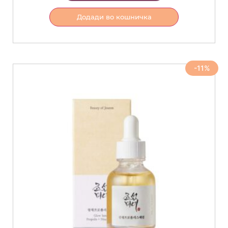
Додади во кошничка
-11%