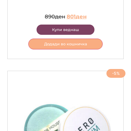
890
ден
801
ден
Купи веднаш
Додади во кошничка
-5%