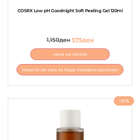
COSRX Low pH Goodnight Soft Peeling Gel 120ml
1,150
ден
575
ден
нема на залиха
Извести ме кога ќе биде повторно достапен
-31%