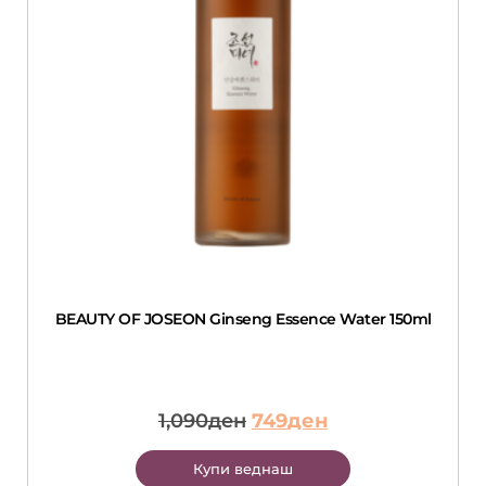
BEAUTY OF JOSEON Ginseng Essence Water 150ml
1,090
ден
749
ден
Купи веднаш