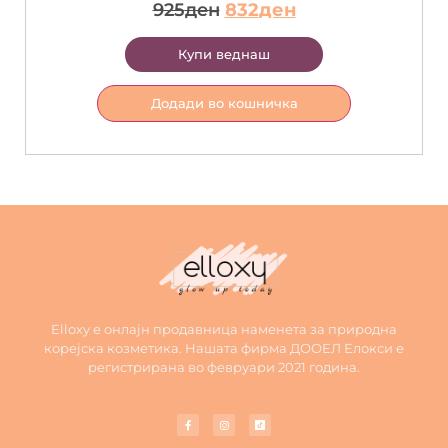
925
ден
832
ден
Купи веднаш
Додади во кошничка
Elloxy е онлајн продавница наменета за природна
корејска козметика. Нашата фирма ДООЕЛ Елокси е
регистрирана во февруари 2021 година.