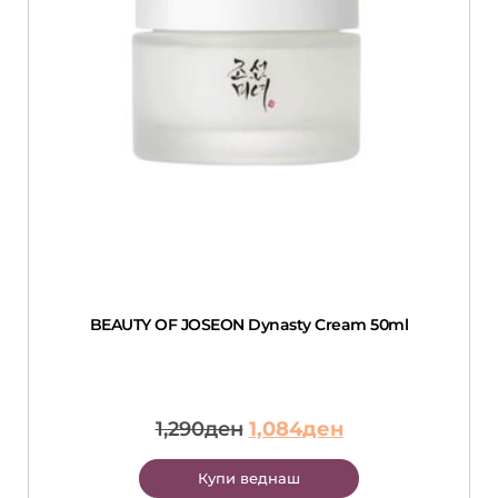
BEAUTY OF JOSEON Dynasty Cream 50ml
1,290
ден
1,084
ден
Купи веднаш