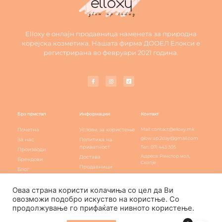
Elloxy е онлајн продавница наменета за природна
корејска козметика. Нашата фирма ДООЕЛ Елокси е
регистрирана во февруари 2021 година.
Брз пристап
Информации
Контакт
Почетна
Услови за користење
Mail: contact@elloxy.mk
glow.up.2day@gmail.com
За нас
Политика на
приватност
Тел: 071 443 305
Производи
Адреса: Рамстор мол,
Достава
Брендови
Скопје
Продавници
Блог
Elloxy loyalty
Контакт
Оваа страна користи колачиња со цел да Ви
овозможи подобро искуство на користње. Со
продолжување го прифаќате нивното користење.