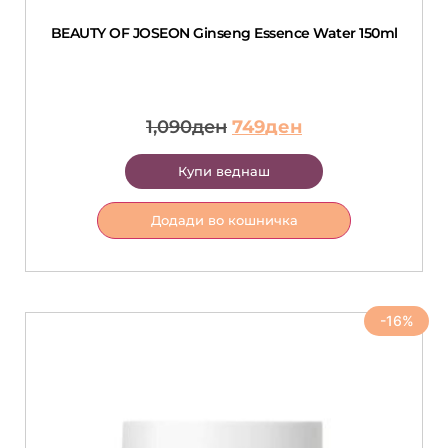
BEAUTY OF JOSEON Ginseng Essence Water 150ml
1,090
ден
749
ден
Купи веднаш
Додади во кошничка
-16%