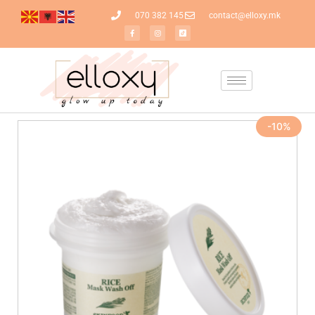
070 382 145
contact@elloxy.mk
-10%