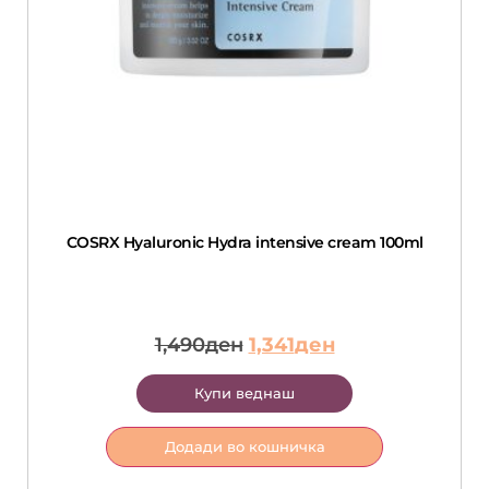
COSRX Hyaluronic Hydra intensive cream 100ml
1,490
ден
1,341
ден
Купи веднаш
Додади во кошничка