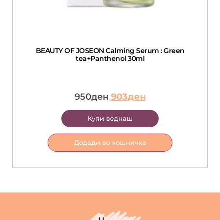
BEAUTY OF JOSEON Calming Serum : Green
tea+Panthenol 30ml
950
ден
903
ден
Купи веднаш
Додади во кошничка