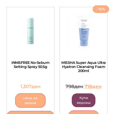
-10%
INNISFREE No-Sebum
MISSHA Super Aqua Ultra
Setting Spray 50.5g
Hyalron Cleansing Foam
200ml
1,307
ден
798
ден
718
ден
Купи
нема на
веднаш
залиха