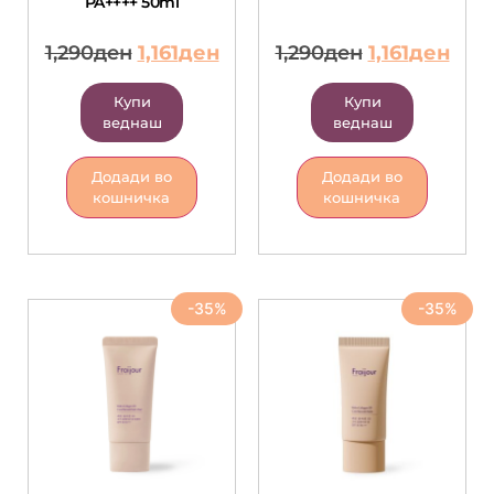
PA++++ 50ml
1,290
ден
1,161
ден
1,290
ден
1,161
ден
Купи
Купи
веднаш
веднаш
Додади во
Додади во
кошничка
кошничка
-35%
-35%