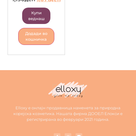
Купи
веднаш
Додади во
кошничка
Elloxy е онлајн продавница наменета за природна
корејска козметика. Нашата фирма ДООЕЛ Елокси е
регистрирана во февруари 2021 година.