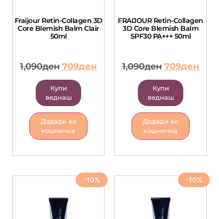
Fraijour Retin-Collagen 3D
FRAIJOUR Retin-Collagen
Core Blemish Balm Clair
3D Core Blemish Balm
50ml
SPF30 PA+++ 50ml
1,090
ден
709
ден
1,090
ден
709
ден
Купи
Купи
веднаш
веднаш
Додади во
Додади во
кошничка
кошничка
-10%
-10%