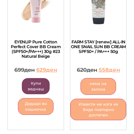
EYENLIP Pure Cotton
FARM STAY [renew] ALL-IN
Perfect Cover BB Cream
ONE SNAIL SUN BB CREAM
(SPF50+/PA+++) 30g #23
SPF50+ / PA+++ 50g
Natural Beige
699
ден
629
ден
620
ден
558
ден
Купи
нема на
веднаш
залиха
Додади во
Извести ме кога ќе
кошничка
биде повторно
достапен