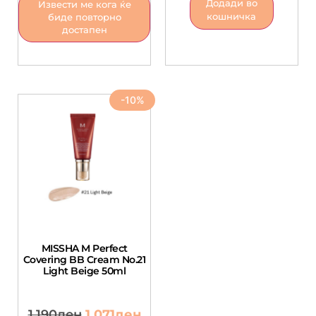
Додади во
Извести ме кога ќе
кошничка
биде повторно
достапен
-10%
MISSHA M Perfect
Covering BB Cream No.21
Light Beige 50ml
1,190
ден
1,071
ден