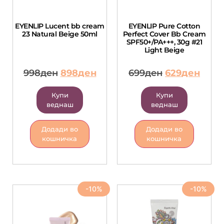
EYENLIP Lucent bb cream
EYENLIP Pure Cotton
23 Natural Beige 50ml
Perfect Cover Bb Cream
SPF50+/PA+++, 30g #21
Light Beige
998
ден
898
ден
699
ден
629
ден
Купи
Купи
веднаш
веднаш
Додади во
Додади во
кошничка
кошничка
-10%
-10%