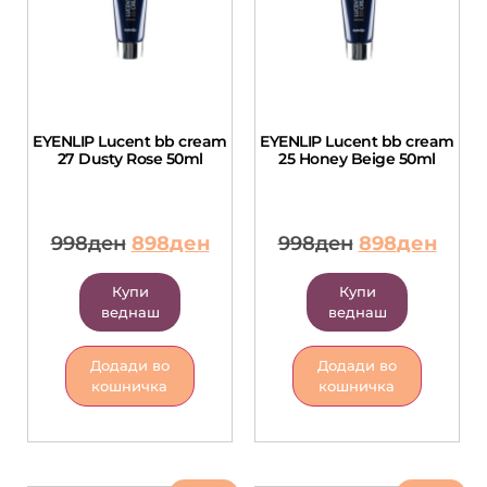
EYENLIP Lucent bb cream
EYENLIP Lucent bb cream
27 Dusty Rose 50ml
25 Honey Beige 50ml
998
ден
898
ден
998
ден
898
ден
Купи
Купи
веднаш
веднаш
Додади во
Додади во
кошничка
кошничка