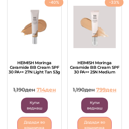
-40%
-33%
HEIMISH Moringa
HEIMISH Moringa
Ceramide BB Cream SPF
Ceramide BB Cream SPF
30 PA++ 27N Light Tan 53g
30 PA++ 25N Medium
1,190
ден
714
ден
1,190
ден
799
ден
Купи
Купи
веднаш
веднаш
Додади во
Додади во
кошничка
кошничка