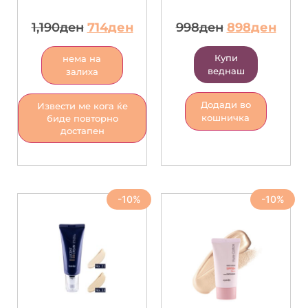
1,190
ден
714
ден
998
ден
898
ден
Купи
нема на
веднаш
залиха
Додади во
Извести ме кога ќе
кошничка
биде повторно
достапен
-10%
-10%