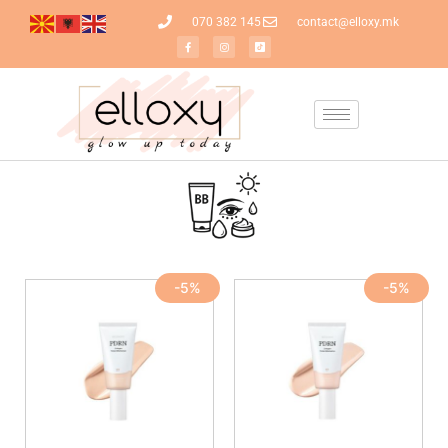
070 382 145
contact@elloxy.mk
-5%
-5%