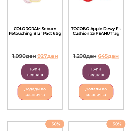
COLORGRAM Sebum
TOCOBO Apple Dewy Fit
Retouching Blur Pact 6.5g
Cushion 25 PEANUT 15g
1,090
ден
927
ден
1,290
ден
645
ден
Купи
Купи
веднаш
веднаш
Додади во
Додади во
кошничка
кошничка
-50%
-50%