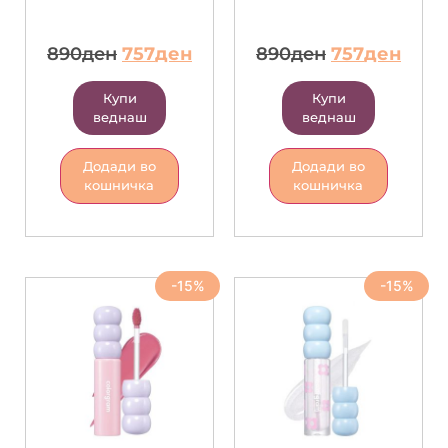
890
ден
757
ден
890
ден
757
ден
Купи
Купи
веднаш
веднаш
Додади во
Додади во
кошничка
кошничка
-15%
-15%