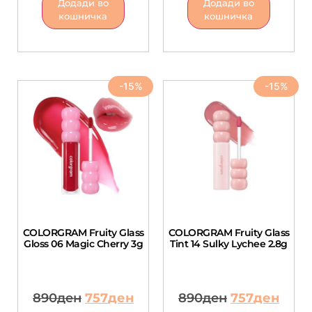
Додади во
Додади во
кошничка
кошничка
-15%
-15%
COLORGRAM Fruity Glass
COLORGRAM Fruity Glass
Gloss 06 Magic Cherry 3g
Tint 14 Sulky Lychee 2.8g
890
ден
757
ден
890
ден
757
ден