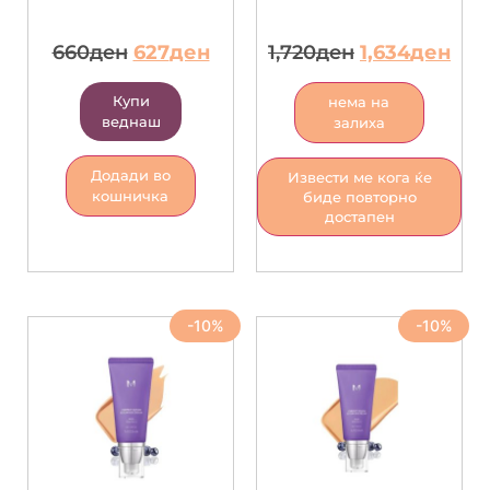
660
ден
627
ден
1,720
ден
1,634
ден
Купи
нема на
веднаш
залиха
Додади во
Извести ме кога ќе
кошничка
биде повторно
достапен
-10%
-10%