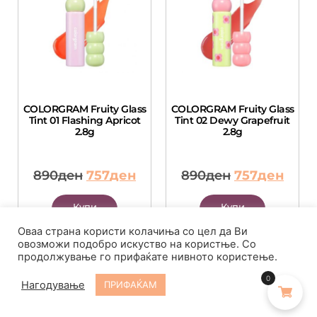
COLORGRAM Fruity Glass
COLORGRAM Fruity Glass
Tint 01 Flashing Apricot
Tint 02 Dewy Grapefruit
2.8g
2.8g
890
ден
757
ден
890
ден
757
ден
Купи
Купи
веднаш
веднаш
Оваа страна користи колачиња со цел да Ви
овозможи подобро искуство на користње. Со
Додади во
Додади во
продолжување го прифаќате нивното користење.
кошничка
кошничка
0
Нагодување
ПРИФАЌАМ