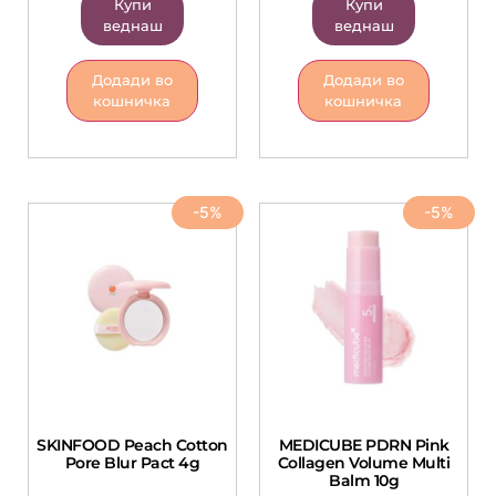
Купи
Купи
веднаш
веднаш
Додади во
Додади во
кошничка
кошничка
-5%
-5%
SKINFOOD Peach Cotton
MEDICUBE PDRN Pink
Pore Blur Pact 4g
Collagen Volume Multi
Balm 10g