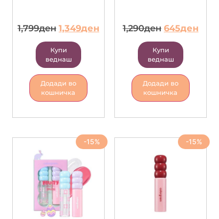
1,799
ден
1,349
ден
1,290
ден
645
ден
Купи
Купи
веднаш
веднаш
Додади во
Додади во
кошничка
кошничка
-15%
-15%