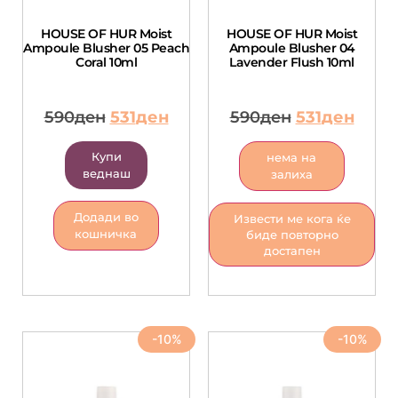
HOUSE OF HUR Moist
HOUSE OF HUR Moist
Ampoule Blusher 05 Peach
Ampoule Blusher 04
Coral 10ml
Lavender Flush 10ml
590
ден
531
ден
590
ден
531
ден
Купи
нема на
веднаш
залиха
Додади во
Извести ме кога ќе
кошничка
биде повторно
достапен
-10%
-10%