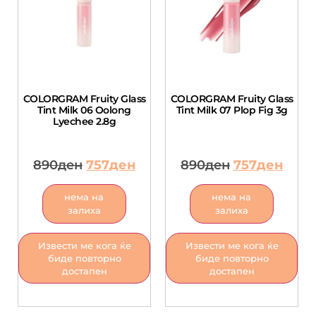
COLORGRAM Fruity Glass
COLORGRAM Fruity Glass
Tint Milk 06 Oolong
Tint Milk 07 Plop Fig 3g
Lyechee 2.8g
890
ден
757
ден
890
ден
757
ден
нема на
нема на
залиха
залиха
Извести ме кога ќе
Извести ме кога ќе
биде повторно
биде повторно
достапен
достапен