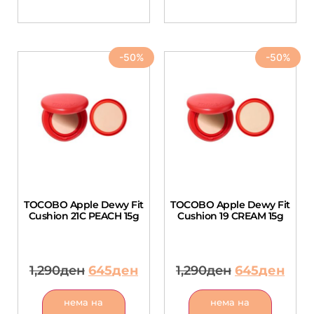
-50%
-50%
TOCOBO Apple Dewy Fit
TOCOBO Apple Dewy Fit
Cushion 21C PEACH 15g
Cushion 19 CREAM 15g
1,290
ден
645
ден
1,290
ден
645
ден
нема на
нема на