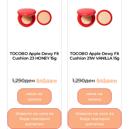
TOCOBO Apple Dewy Fit
TOCOBO Apple Dewy Fit
Cushion 23 HONEY 15g
Cushion 21W VANILLA 15g
1,290
ден
645
ден
1,290
ден
645
ден
нема на
нема на
залиха
залиха
Извести ме кога ќе
Извести ме кога ќе
биде повторно
биде повторно
достапен
достапен