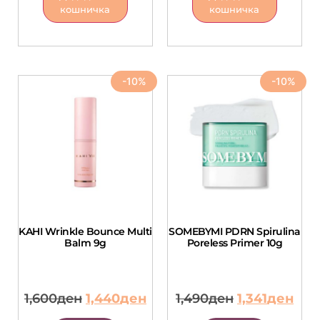
кошничка
кошничка
-10%
-10%
KAHI Wrinkle Bounce Multi
SOMEBYMI PDRN Spirulina
Balm 9g
Poreless Primer 10g
1,600
ден
1,440
ден
1,490
ден
1,341
ден