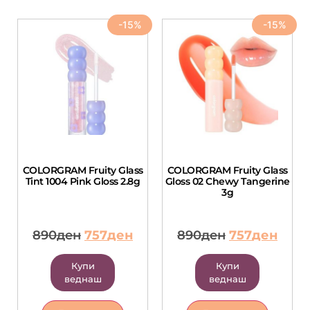
-15%
-15%
COLORGRAM Fruity Glass
COLORGRAM Fruity Glass
Tint 1004 Pink Gloss 2.8g
Gloss 02 Chewy Tangerine
3g
890
ден
757
ден
890
ден
757
ден
Купи
Купи
веднаш
веднаш