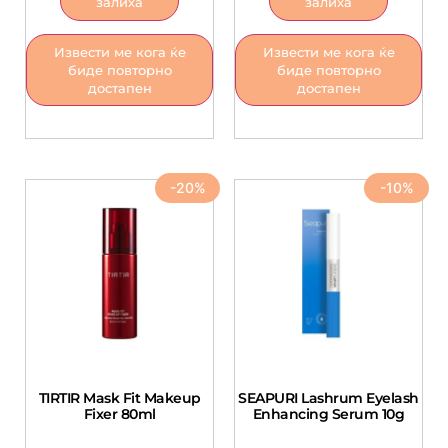
залиха
залиха
Извести ме кога ќе
Извести ме кога ќе
биде повторно
биде повторно
достапен
достапен
-20%
-10%
TIRTIR Mask Fit Makeup
SEAPURI Lashrum Eyelash
Fixer 80ml
Enhancing Serum 10g