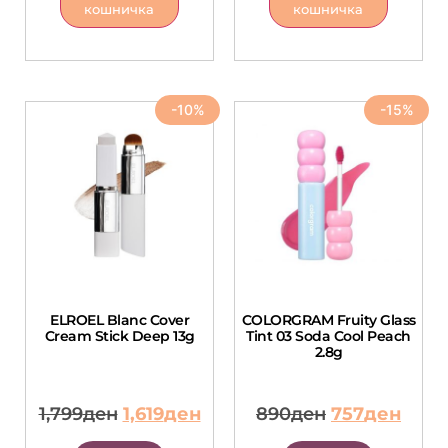
кошничка
кошничка
-10%
-15%
ELROEL Blanc Cover
COLORGRAM Fruity Glass
Cream Stick Deep 13g
Tint 03 Soda Cool Peach
2.8g
1,799
ден
1,619
ден
890
ден
757
ден