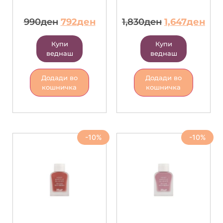
990
ден
792
ден
1,830
ден
1,647
ден
Купи
Купи
веднаш
веднаш
Додади во
Додади во
кошничка
кошничка
-10%
-10%