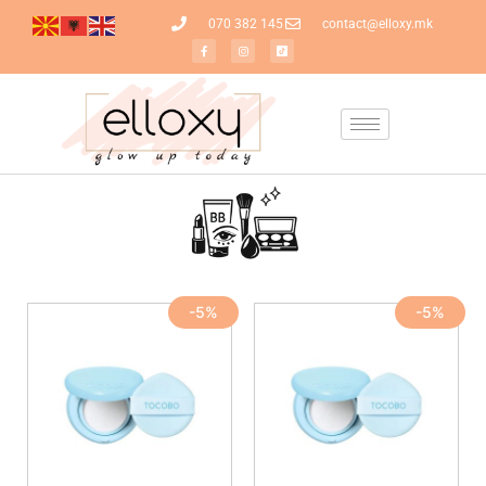
070 382 145
contact@elloxy.mk
-5%
-5%