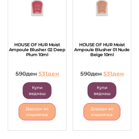
HOUSE OF HUR Moist
HOUSE OF HUR Moist
Ampoule Blusher 02 Deep
Ampoule Blusher 01 Nude
Plum 10ml
Beige 10ml
590
ден
531
ден
590
ден
531
ден
Купи
Купи
веднаш
веднаш
Додади во
Додади во
кошничка
кошничка