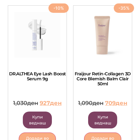
-10%
-35%
DR.ALTHEA Eye Lash Boost
Fraijour Retin-Collagen 3D
Serum 9g
Core Blemish Balm Clair
50ml
1,030
ден
927
ден
1,090
ден
709
ден
Купи
Купи
веднаш
веднаш
Додади во
Додади во