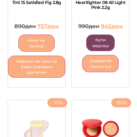
Tint 15 Satisfied Fig 2.8g
Heartlighter 08 All Light
Pink 2.2g
890
ден
757
ден
990
ден
842
ден
Купи
нема на
веднаш
залиха
Додади во
Извести ме кога ќе
кошничка
биде повторно
достапен
-15%
-50%