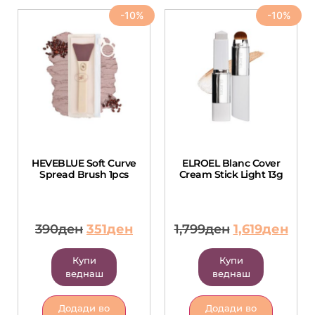
-10%
-10%
HEVEBLUE Soft Curve
ELROEL Blanc Cover
Spread Brush 1pcs
Cream Stick Light 13g
390
ден
351
ден
1,799
ден
1,619
ден
Купи
Купи
веднаш
веднаш
Додади во
Додади во