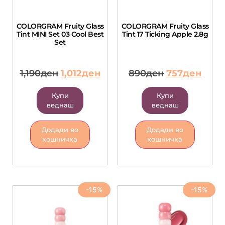
COLORGRAM Fruity Glass
COLORGRAM Fruity Glass
Tint MINI Set 03 Cool Best
Tint 17 Ticking Apple 2.8g
Set
1,190
ден
1,012
ден
890
ден
757
ден
Купи
Купи
веднаш
веднаш
Додади во
Додади во
кошничка
кошничка
-15%
-15%