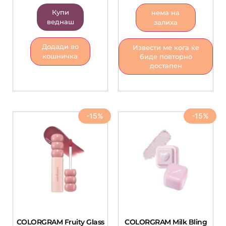
Купи
нема на
веднаш
залиха
Додади во
Извести ме кога ќе
кошничка
биде повторно
достапен
-15%
-15%
COLORGRAM Fruity Glass
COLORGRAM Milk Bling