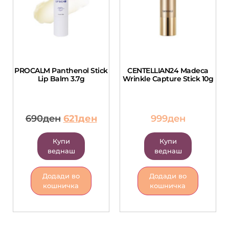
PROCALM Panthenol Stick
CENTELLIAN24 Madeca
Lip Balm 3.7g
Wrinkle Capture Stick 10g
690
ден
621
ден
999
ден
Купи
Купи
веднаш
веднаш
Додади во
Додади во
кошничка
кошничка