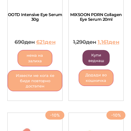
OOTD Intensive Eye Serum
MIXSOON PDRN Collagen
30g
Eye Serum 20ml
690
ден
621
ден
1,290
ден
1,161
ден
Купи
нема на
веднаш
залиха
Додади во
Извести ме кога ќе
кошничка
биде повторно
достапен
-10%
-10%