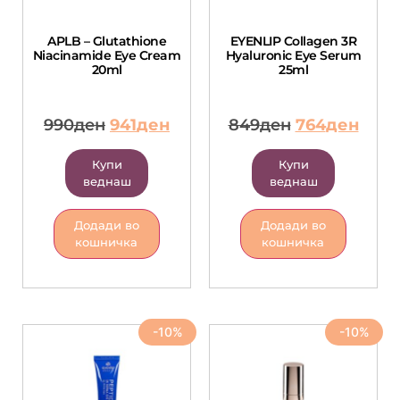
APLB – Glutathione
EYENLIP Collagen 3R
Niacinamide Eye Cream
Hyaluronic Eye Serum
20ml
25ml
990
ден
941
ден
849
ден
764
ден
Купи
Купи
веднаш
веднаш
Додади во
Додади во
кошничка
кошничка
-10%
-10%