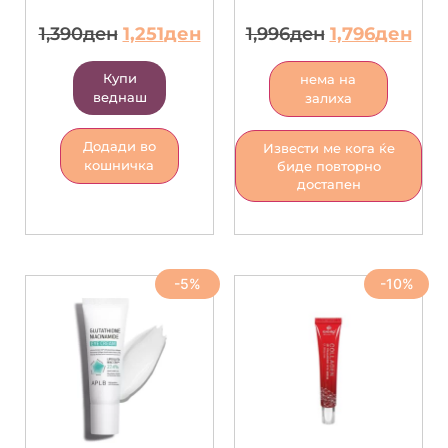
1,390
ден
1,251
ден
1,996
ден
1,796
ден
Купи
нема на
веднаш
залиха
Додади во
Извести ме кога ќе
кошничка
биде повторно
достапен
-5%
-10%