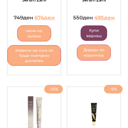
Serum 25ml
Serum 25ml
749
ден
674
ден
550
ден
495
ден
Купи
нема на
веднаш
залиха
Додади во
Извести ме кога ќе
кошничка
биде повторно
достапен
-10%
-5%