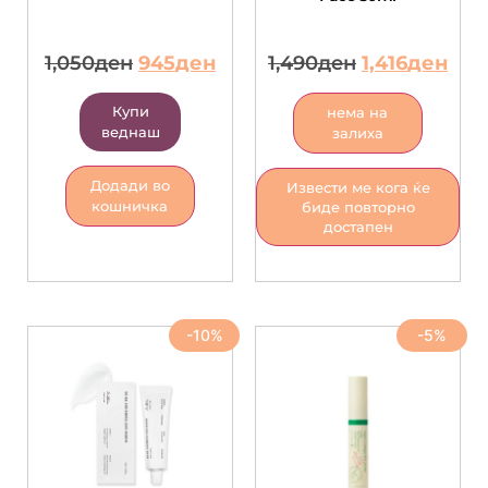
1,050
ден
945
ден
1,490
ден
1,416
ден
Купи
нема на
веднаш
залиха
Додади во
Извести ме кога ќе
кошничка
биде повторно
достапен
-10%
-5%