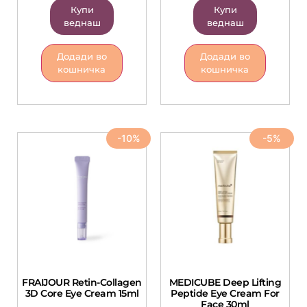
Купи
Купи
веднаш
веднаш
Додади во
Додади во
кошничка
кошничка
-10%
-5%
FRAIJOUR Retin-Collagen
MEDICUBE Deep Lifting
3D Core Eye Cream 15ml
Peptide Eye Cream For
Face 30ml