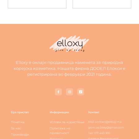
Elloxy е онлајн продавница наменета за природна
корејска козметика. Нашата фирма ДООЕЛ Елокси е
регистрирана во февруари 2021 година.
Брз пристап
Информации
Контакт
Почетна
Услови за користење
Mail: contact@elloxy.mk
glow.up.2day@gmail.com
За нас
Политика на
приватност
Тел: 071 443 305
Производи
Адреса: Рамстор мол,