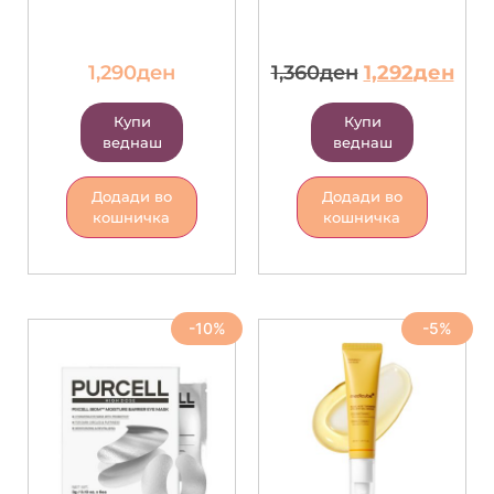
1,290
ден
1,360
ден
1,292
ден
Купи
Купи
веднаш
веднаш
Додади во
Додади во
кошничка
кошничка
-10%
-5%