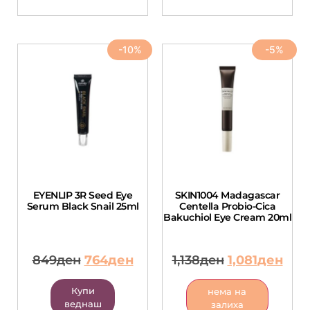
-10%
-5%
EYENLIP 3R Seed Eye
SKIN1004 Madagascar
Serum Black Snail 25ml
Centella Probio-Cica
Bakuchiol Eye Cream 20ml
849
ден
764
ден
1,138
ден
1,081
ден
Купи
нема на
веднаш
залиха