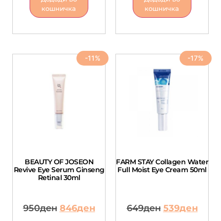
кошничка
кошничка
-11%
-17%
BEAUTY OF JOSEON
FARM STAY Collagen Water
Revive Eye Serum Ginseng
Full Moist Eye Cream 50ml
Retinal 30ml
950
ден
846
ден
649
ден
539
ден