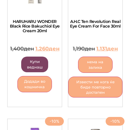
HARUHARU WONDER
A.H.C Ten Revolution Real
Black Rice Bakuchiol Eye
Eye Cream For Face 30ml
Cream 20ml
1,400
ден
1,260
ден
1,190
ден
1,131
ден
Купи
нема на
веднаш
залиха
Додади во
Извести ме кога ќе
кошничка
биде повторно
достапен
-10%
-10%