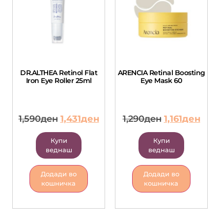
DR.ALTHEA Retinol Flat
ARENCIA Retinal Boosting
Iron Eye Roller 25ml
Eye Mask 60
1,590
ден
1,431
ден
1,290
ден
1,161
ден
Купи
Купи
веднаш
веднаш
Додади во
Додади во
кошничка
кошничка