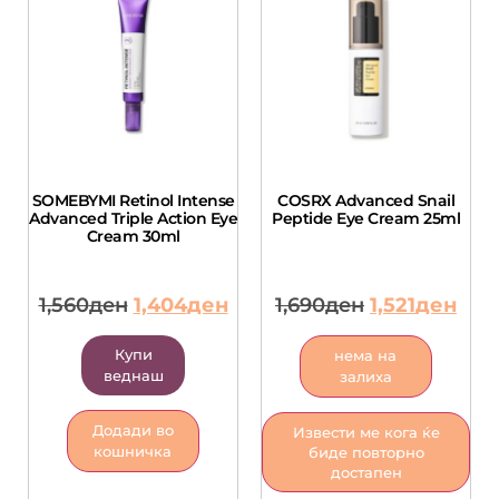
SOMEBYMI Retinol Intense
COSRX Advanced Snail
Advanced Triple Action Eye
Peptide Eye Cream 25ml
Cream 30ml
1,560
ден
1,404
ден
1,690
ден
1,521
ден
Купи
нема на
веднаш
залиха
Додади во
Извести ме кога ќе
кошничка
биде повторно
достапен