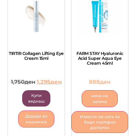
TIRTIR Collagen Lifting Eye
FARM STAY Hyaluronic
Cream 15ml
Acid Super Aqua Eye
Cream 45ml
1,750
ден
1,295
ден
888
ден
Купи
нема на
веднаш
залиха
Додади во
Извести ме кога ќе
кошничка
биде повторно
достапен