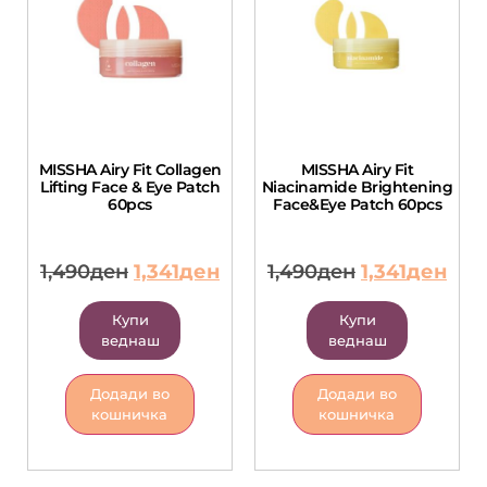
MISSHA Airy Fit Collagen
MISSHA Airy Fit
Lifting Face & Eye Patch
Niacinamide Brightening
60pcs
Face&Eye Patch 60pcs
1,490
ден
1,341
ден
1,490
ден
1,341
ден
Купи
Купи
веднаш
веднаш
Додади во
Додади во
кошничка
кошничка