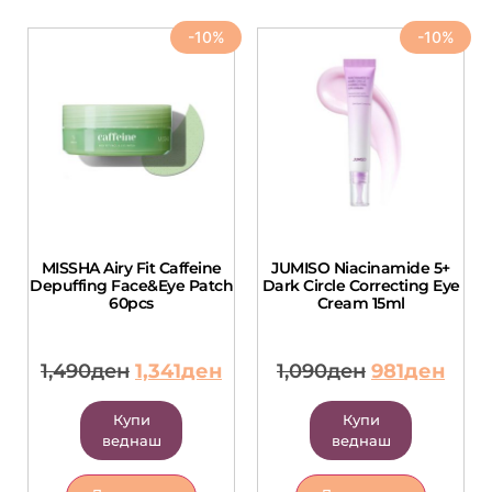
-10%
-10%
MISSHA Airy Fit Caffeine
JUMISO Niacinamide 5+
Depuffing Face&Eye Patch
Dark Circle Correcting Eye
60pcs
Cream 15ml
1,490
ден
1,341
ден
1,090
ден
981
ден
Купи
Купи
веднаш
веднаш