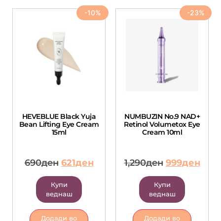
-10%
-23%
HEVEBLUE Black Yuja
NUMBUZIN No.9 NAD+
Bean Lifting Eye Cream
Retinol Volumetox Eye
15ml
Cream 10ml
690
ден
621
ден
1,290
ден
999
ден
Купи
Купи
веднаш
веднаш
Додади во
Додади во