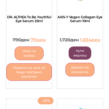
DR. ALTHEA To Be Youthful
AXIS-Y Vegan Collagen Eye
Eye Serum 25ml
Serum 10ml
790
ден
711
ден
1,720
ден
1,634
ден
Купи
нема на
веднаш
залиха
Додади во
Извести ме кога ќе
кошничка
биде повторно
достапен
-26%