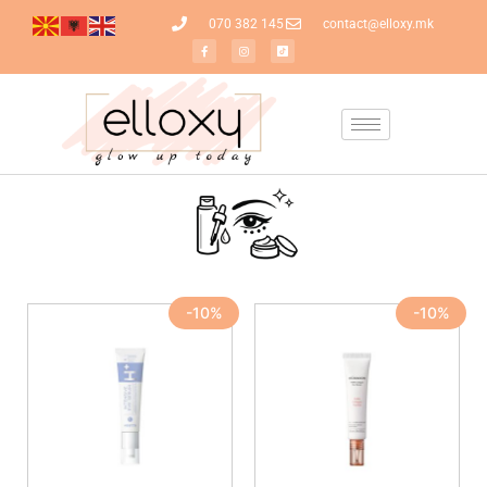
070 382 145
contact@elloxy.mk
-10%
-10%