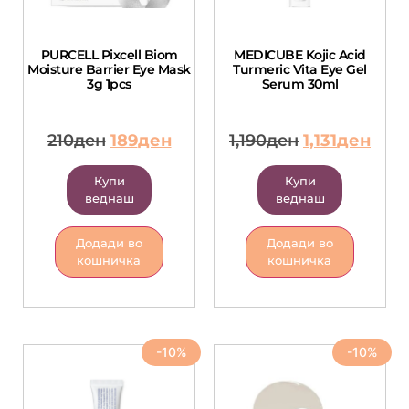
PURCELL Pixcell Biom
MEDICUBE Kojic Acid
Moisture Barrier Eye Mask
Turmeric Vita Eye Gel
3g 1pcs
Serum 30ml
210
ден
189
ден
1,190
ден
1,131
ден
Купи
Купи
веднаш
веднаш
Додади во
Додади во
кошничка
кошничка
-10%
-10%