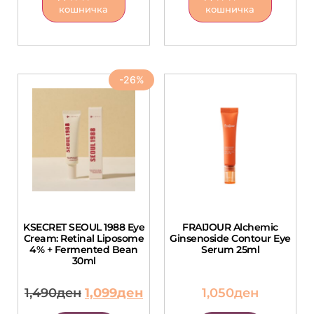
кошничка
кошничка
-26%
KSECRET SEOUL 1988 Eye
FRAIJOUR Alchemic
Cream: Retinal Liposome
Ginsenoside Contour Eye
4% + Fermented Bean
Serum 25ml
30ml
1,490
ден
1,099
ден
1,050
ден