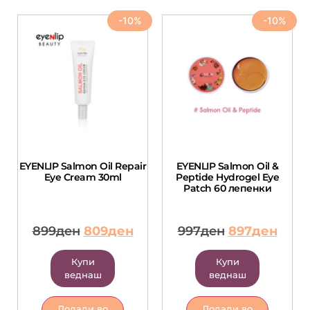
-10%
-10%
EYENLIP Salmon Oil Repair
EYENLIP Salmon Oil &
Eye Cream 30ml
Peptide Hydrogel Eye
Patch 60 лепенки
899
ден
809
ден
997
ден
897
ден
Купи
Купи
веднаш
веднаш
Додади во
Додади во