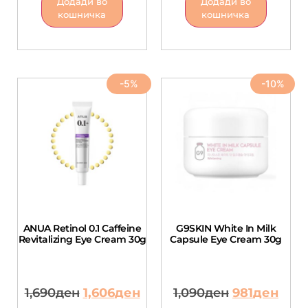
Додади во
Додади во
кошничка
кошничка
-5%
-10%
ANUA Retinol 0.1 Caffeine
G9SKIN White In Milk
Revitalizing Eye Cream 30g
Capsule Eye Cream 30g
1,690
ден
1,606
ден
1,090
ден
981
ден