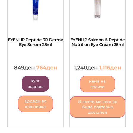
EYENLIP Peptide 3R Derma
EYENLIP Salmon & Peptide
Eye Serum 25ml
Nutrition Eye Cream 35ml
849
ден
764
ден
1,240
ден
1,116
ден
Купи
нема на
веднаш
залиха
Додади во
Извести ме кога ќе
кошничка
биде повторно
достапен