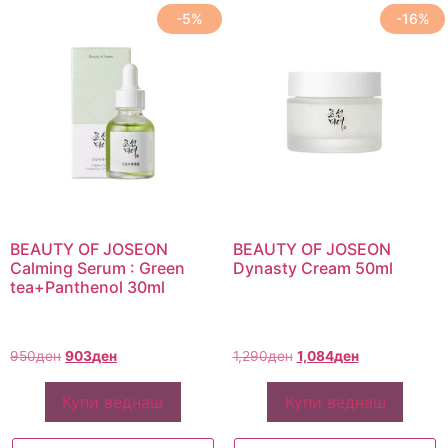
-5%
-16%
BEAUTY OF JOSEON
BEAUTY OF JOSEON
Calming Serum : Green
Dynasty Cream 50ml
tea+Panthenol 30ml
950
ден
903
ден
1,290
ден
1,084
ден
Купи веднаш
Купи веднаш