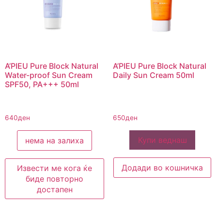
A’PIEU Pure Block Natural
A’PIEU Pure Block Natural
Water-proof Sun Cream
Daily Sun Cream 50ml
SPF50, PA+++ 50ml
640
ден
650
ден
Купи веднаш
нема на залиха
Додади во кошничка
Извести ме кога ќе
биде повторно
достапен