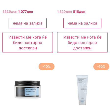
1,539
ден
1,077
ден
1,620
ден
810
ден
нема на залиха
нема на залиха
Извести ме кога ќе
Извести ме кога ќе
биде повторно
биде повторно
достапен
достапен
-10%
-10%