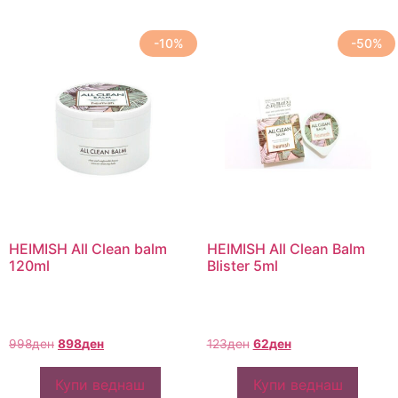
-10%
-50%
HEIMISH All Clean balm
HEIMISH All Clean Balm
120ml
Blister 5ml
998
ден
898
ден
123
ден
62
ден
Купи веднаш
Купи веднаш