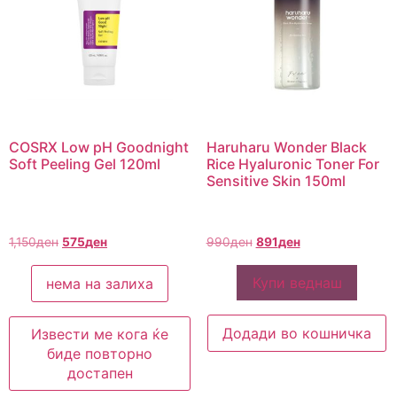
COSRX Low pH Goodnight
Haruharu Wonder Black
Soft Peeling Gel 120ml
Rice Hyaluronic Toner For
Sensitive Skin 150ml
1,150
ден
575
ден
990
ден
891
ден
Купи веднаш
нема на залиха
Додади во кошничка
Извести ме кога ќе
биде повторно
достапен