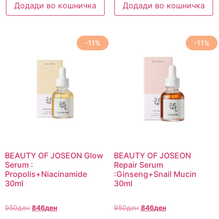
Додади во кошничка
Додади во кошничка
-11%
-11%
BEAUTY OF JOSEON Glow
BEAUTY OF JOSEON
Serum :
Repair Serum
Propolis+Niacinamide
:Ginseng+Snail Mucin
30ml
30ml
950
ден
846
ден
950
ден
846
ден