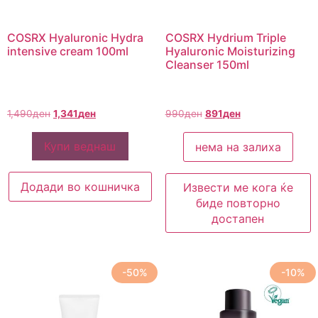
COSRX Hyaluronic Hydra
COSRX Hydrium Triple
intensive cream 100ml
Hyaluronic Moisturizing
Cleanser 150ml
1,490
ден
1,341
ден
990
ден
891
ден
Купи веднаш
нема на залиха
Додади во кошничка
Извести ме кога ќе
биде повторно
достапен
-50%
-10%