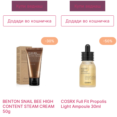
Купи веднаш
Купи веднаш
Додади во кошничка
Додади во кошничка
-30%
-50%
BENTON SNAIL BEE HIGH
COSRX Full Fit Propolis
CONTENT STEAM CREAM
Light Ampoule 30ml
50g