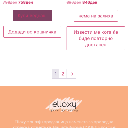
798
ден
758
ден
890
ден
846
ден
Купи веднаш
нема на залиха
Додади во кошничка
Извести ме кога ќе
биде повторно
достапен
1
2
→
Elloxy е онлајн продавница наменета за природна
корејска козметика. Нашата фирма ДООЕЛ Елокси е