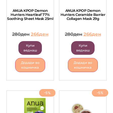
ANUA KPOP Demon
ANUA KPOP Demon
Hunters Heartleaf 77%
Hunters Ceramide Barrier
Soothing Sheet Mask 25ml
Collagen Mask 29g
280
ден
266
ден
280
ден
266
ден
Купи
Купи
веднаш
веднаш
Додади во
Додади во
кошничка
кошничка
-5%
-5%