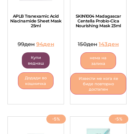
APLB Tranexamic Acid
SKIN1004 Madagascar
Niacinamide Sheet Mask
Centella Probio-Cica
25ml
Nourishing Mask 23ml
99
ден
94
ден
150
ден
143
ден
Купи
нема на
веднаш
залиха
Додади во
Извести ме кога ќе
кошничка
биде повторно
достапен
-5%
-5%