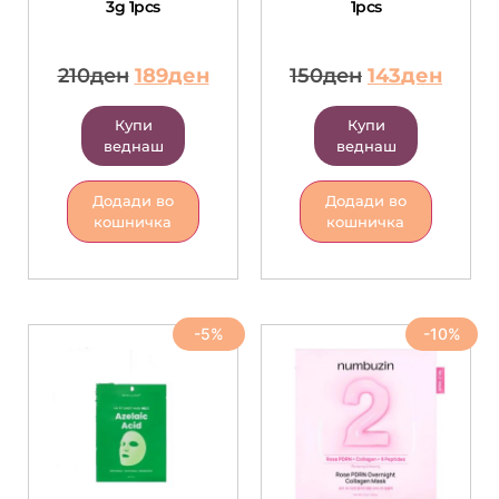
3g 1pcs
1pcs
210
ден
189
ден
150
ден
143
ден
Купи
Купи
веднаш
веднаш
Додади во
Додади во
кошничка
кошничка
-5%
-10%