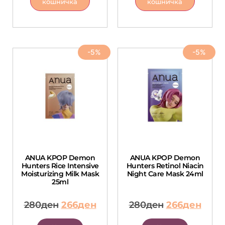
кошничка
кошничка
-5%
-5%
ANUA KPOP Demon
ANUA KPOP Demon
Hunters Rice Intensive
Hunters Retinol Niacin
Moisturizing Milk Mask
Night Care Mask 24ml
25ml
280
ден
266
ден
280
ден
266
ден