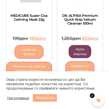
MEDICUBE Super Cica
DR. ALTHEA Premium
Calming Mask 22g
Quick Step Sebum
Cleanser 100ml
199
ден
189
ден
1,250
ден
813
ден
Купи
нема на
веднаш
залиха
Додади во
Извести ме кога ќе
кошничка
биде повторно
достапен
Оваа страна користи колачиња со цел да Ви
овозможи подобро искуство на користње. Со
продолжување го прифаќате нивното користење.
0
Нагодување
ПРИФАЌАМ
-40%
-10%