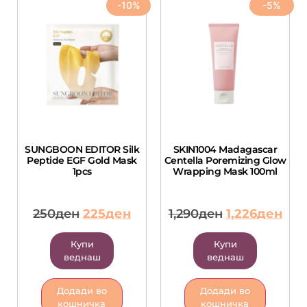
-10%
-5%
SUNGBOON EDITOR Silk
SKIN1004 Madagascar
Peptide EGF Gold Mask
Centella Poremizing Glow
1pcs
Wrapping Mask 100ml
250
ден
225
ден
1,290
ден
1,226
ден
Купи
Купи
веднаш
веднаш
Додади во
Додади во
кошничка
кошничка