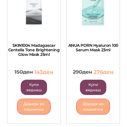
SKIN1004 Madagascar
ANUA PDRN Hyaluron 100
Centella Tone Brightening
Serum Mask 23ml
Glow Mask 25ml
150
ден
143
ден
290
ден
276
ден
Купи
Купи
веднаш
веднаш
Додади во
Додади во
кошничка
кошничка