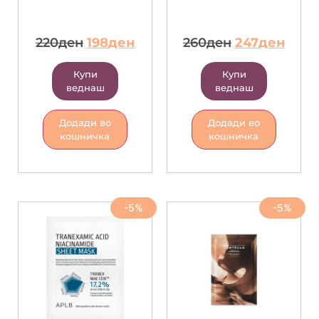
220
ден
198
ден
260
ден
247
ден
Купи
Купи
веднаш
веднаш
Додади во
Додади во
кошничка
кошничка
-5%
-5%