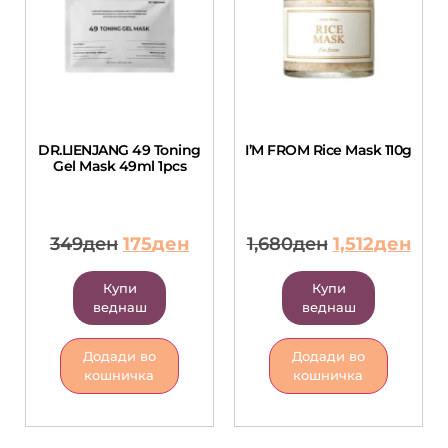
DR.LIENJANG 49 Toning
I’M FROM Rice Mask 110g
Gel Mask 49ml 1pcs
349
ден
175
ден
1,680
ден
1,512
ден
Купи
Купи
веднаш
веднаш
Додади во
Додади во
кошничка
кошничка