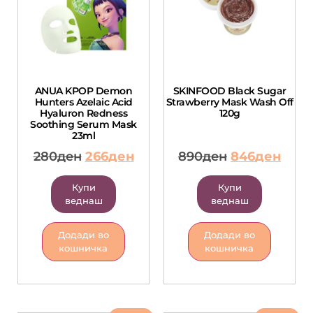
ANUA KPOP Demon
SKINFOOD Black Sugar
Hunters Azelaic Acid
Strawberry Mask Wash Off
Hyaluron Redness
120g
Soothing Serum Mask
23ml
280
ден
266
ден
890
ден
846
ден
Купи
Купи
веднаш
веднаш
Додади во
Додади во
кошничка
кошничка