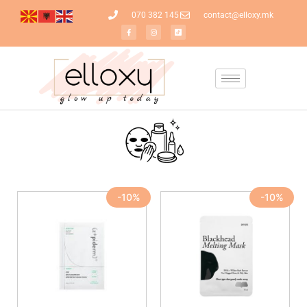
070 382 145
contact@elloxy.mk
-10%
-10%