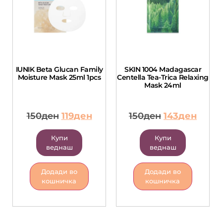
IUNIK Beta Glucan Family
SKIN 1004 Madagascar
Moisture Mask 25ml 1pcs
Centella Tea-Trica Relaxing
Mask 24ml
150
ден
119
ден
150
ден
143
ден
Купи
Купи
веднаш
веднаш
Додади во
Додади во
кошничка
кошничка