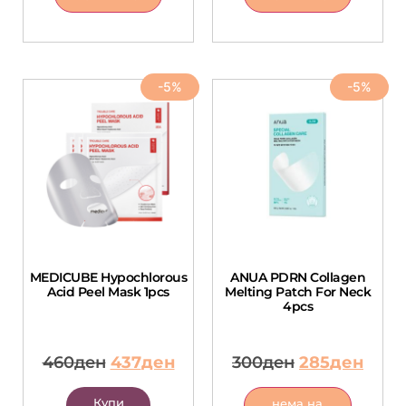
-5%
-5%
MEDICUBE Hypochlorous
ANUA PDRN Collagen
Acid Peel Mask 1pcs
Melting Patch For Neck
4pcs
460
ден
437
ден
300
ден
285
ден
Купи
нема на