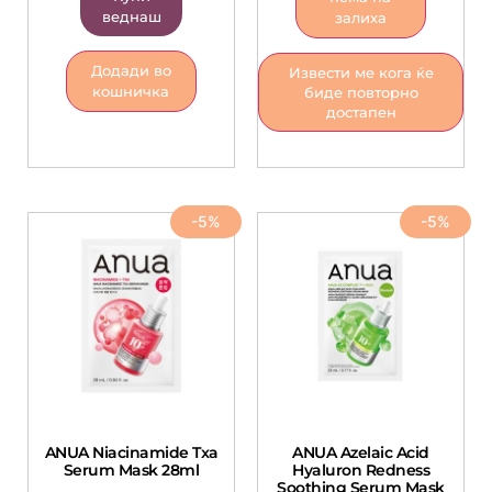
веднаш
залиха
Додади во
Извести ме кога ќе
кошничка
биде повторно
достапен
-5%
-5%
ANUA Niacinamide Txa
ANUA Azelaic Acid
Serum Mask 28ml
Hyaluron Redness
Soothing Serum Mask