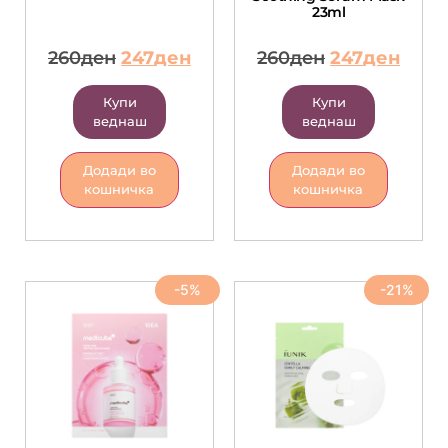
23ml
260
ден
247
ден
260
ден
247
ден
Купи
Купи
веднаш
веднаш
Додади во
Додади во
кошничка
кошничка
-5%
-21%