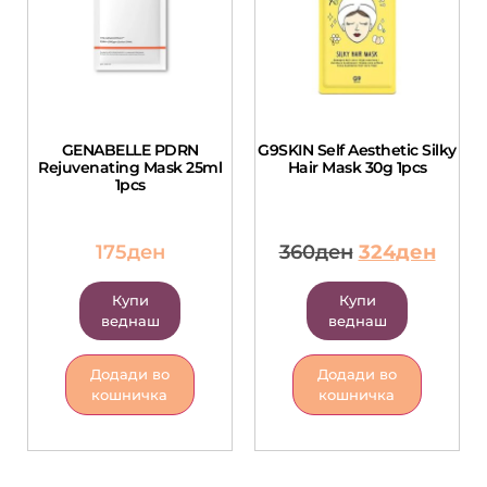
GENABELLE PDRN
G9SKIN Self Aesthetic Silky
Rejuvenating Mask 25ml
Hair Mask 30g 1pcs
1pcs
175
ден
360
ден
324
ден
Купи
Купи
веднаш
веднаш
Додади во
Додади во
кошничка
кошничка