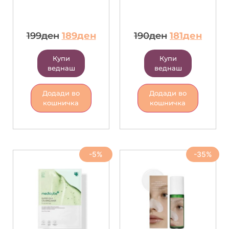
199
ден
189
ден
190
ден
181
ден
Купи
Купи
веднаш
веднаш
Додади во
Додади во
кошничка
кошничка
-5%
-35%