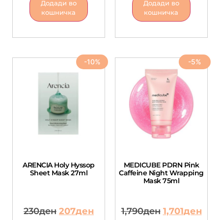
Додади во
Додади во
кошничка
кошничка
-10%
-5%
ARENCIA Holy Hyssop
MEDICUBE PDRN Pink
Sheet Mask 27ml
Caffeine Night Wrapping
Mask 75ml
230
ден
207
ден
1,790
ден
1,701
ден