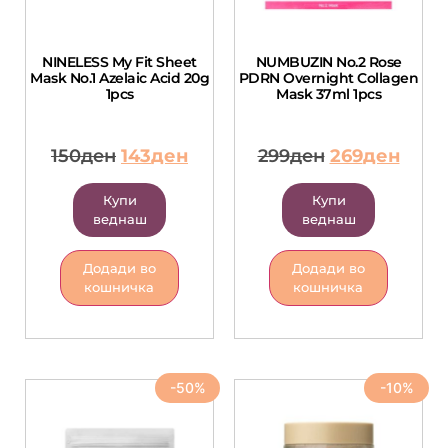
NINELESS My Fit Sheet
NUMBUZIN No.2 Rose
Mask No.1 Azelaic Acid 20g
PDRN Overnight Collagen
1pcs
Mask 37ml 1pcs
150
ден
143
ден
299
ден
269
ден
Купи
Купи
веднаш
веднаш
Додади во
Додади во
кошничка
кошничка
-50%
-10%