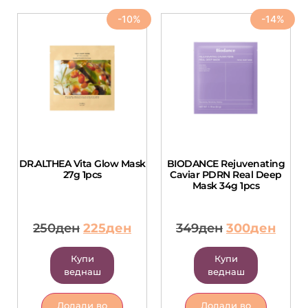
-10%
-14%
DR.ALTHEA Vita Glow Mask
BIODANCE Rejuvenating
27g 1pcs
Caviar PDRN Real Deep
Mask 34g 1pcs
250
ден
225
ден
349
ден
300
ден
Купи
Купи
веднаш
веднаш
Додади во
Додади во