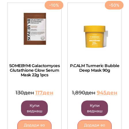
-10%
-50%
SOMEBYMI Galactomyces
P.CALM Turmeric Bubble
Glutathione Glow Serum
Deep Mask 90g
Mask 22g 1pcs
130
ден
117
ден
1,890
ден
945
ден
Купи
Купи
веднаш
веднаш
Додади во
Додади во