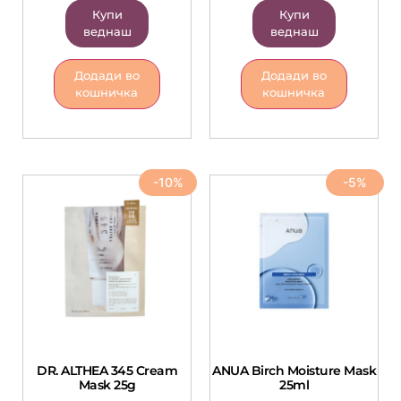
Купи
Купи
веднаш
веднаш
Додади во
Додади во
кошничка
кошничка
-10%
-5%
DR. ALTHEA 345 Cream
ANUA Birch Moisture Mask
Mask 25g
25ml