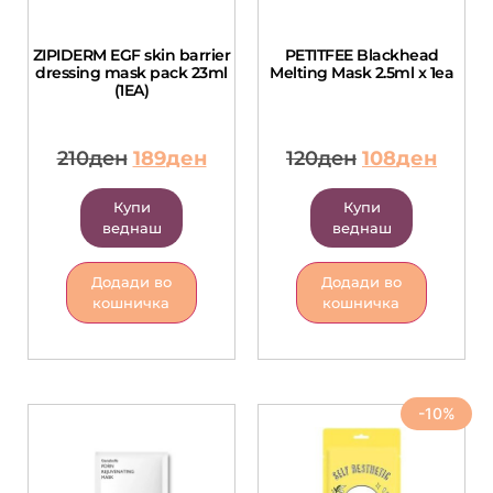
ZIPIDERM EGF skin barrier
PETITFEE Blackhead
dressing mask pack 23ml
Melting Mask 2.5ml x 1ea
(1EA)
210
ден
189
ден
120
ден
108
ден
Купи
Купи
веднаш
веднаш
Додади во
Додади во
кошничка
кошничка
-10%