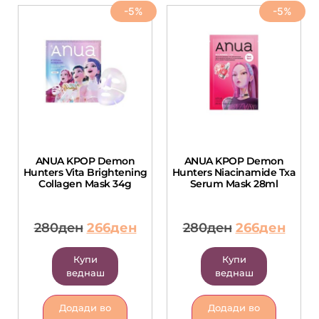
-5%
-5%
ANUA KPOP Demon
ANUA KPOP Demon
Hunters Vita Brightening
Hunters Niacinamide Txa
Collagen Mask 34g
Serum Mask 28ml
280
ден
266
ден
280
ден
266
ден
Купи
Купи
веднаш
веднаш
Додади во
Додади во