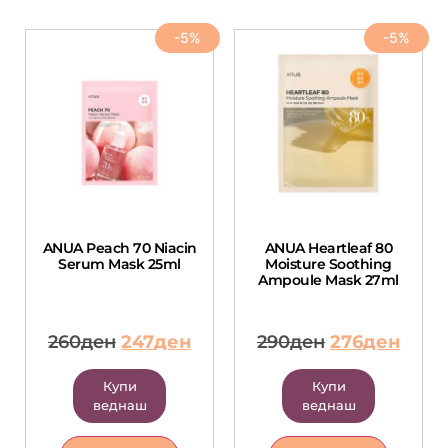
-5%
-5%
ANUA Peach 70 Niacin
ANUA Heartleaf 80
Serum Mask 25ml
Moisture Soothing
Ampoule Mask 27ml
260
ден
247
ден
290
ден
276
ден
Купи
Купи
веднаш
веднаш