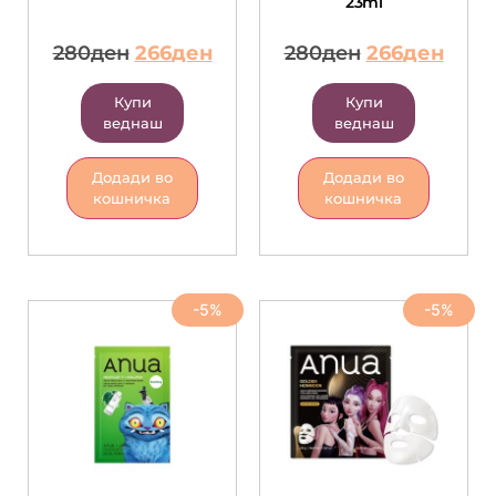
23ml
280
ден
266
ден
280
ден
266
ден
Купи
Купи
веднаш
веднаш
Додади во
Додади во
кошничка
кошничка
-5%
-5%