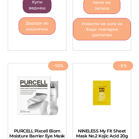
Купи
нема на
веднаш
залиха
Додади во
Извести ме кога ќе
кошничка
биде повторно
достапен
-10%
-5%
PURCELL Pixcell Biom
NINELESS My Fit Sheet
Moisture Barrier Eye Mask
Mask No.2 Kojic Acid 20g