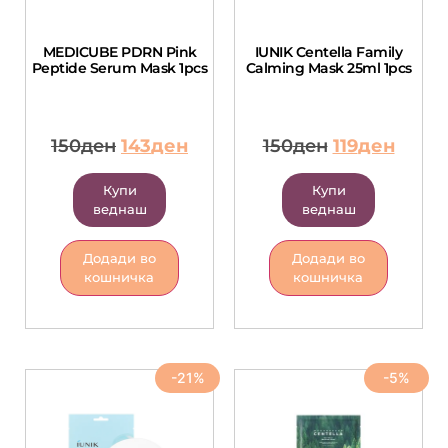
MEDICUBE PDRN Pink
IUNIK Centella Family
Peptide Serum Mask 1pcs
Calming Mask 25ml 1pcs
150
ден
143
ден
150
ден
119
ден
Купи
Купи
веднаш
веднаш
Додади во
Додади во
кошничка
кошничка
-21%
-5%