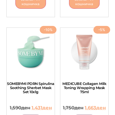
кошничка
кошничка
-10%
-5%
SOMEBYMI PDRN Spirulina
MEDICUBE Collagen Milk
Soothing Sherbet Mask
Toning Wrapping Mask
Set 10x1g
75ml
1,590
ден
1,431
ден
1,750
ден
1,663
ден