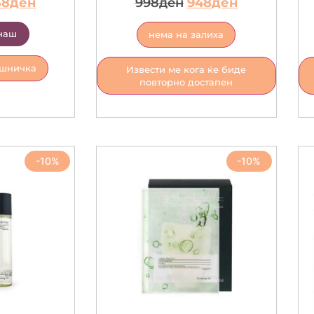
58
ден
998
ден
948
ден
наш
нема на залиха
ошничка
Извести ме кога ќе биде
повторно достапен
-10%
-10%