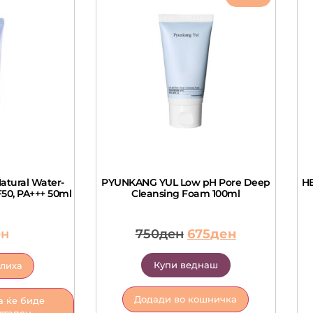
atural Water-
PYUNKANG YUL Low pH Pore Deep
HE
50, PA+++ 50ml
Cleansing Foam 100ml
ен
750
ден
675
ден
Купи веднаш
алиха
Додади во кошничка
а ќе биде
стапен