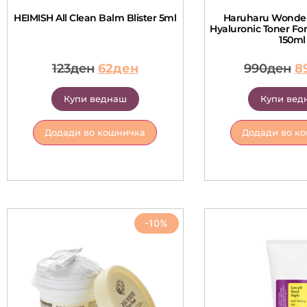
HEIMISH All Clean Balm Blister 5ml
Haruharu Wonder
Hyaluronic Toner For
150ml
123
ден
62
ден
990
ден
8
Купи веднаш
Купи вед
Додади во кошничка
Додади во к
-10%