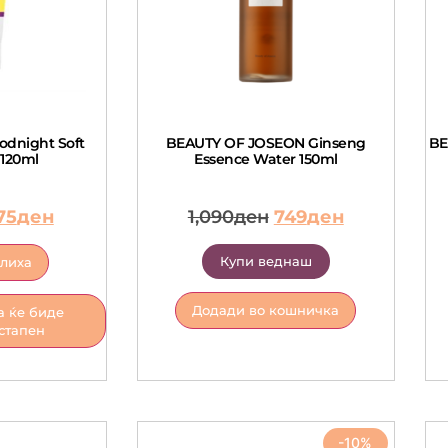
dnight Soft
BEAUTY OF JOSEON Ginseng
BE
 120ml
Essence Water 150ml
75
ден
1,090
ден
749
ден
Купи веднаш
алиха
Додади во кошничка
а ќе биде
стапен
-10%