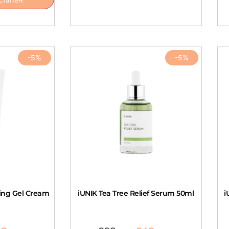
-5%
-5%
ming Gel Cream
iUNIK Tea Tree Relief Serum 50ml
i