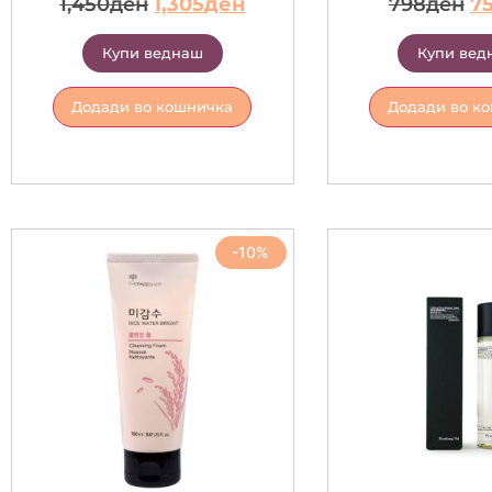
1,450
ден
1,305
ден
798
ден
7
Купи веднаш
Купи вед
Додади во кошничка
Додади во к
-10%