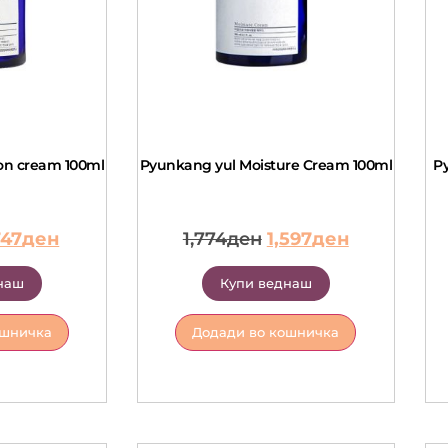
ion cream 100ml
Pyunkang yul Moisture Cream 100ml
P
747
ден
1,774
ден
1,597
ден
наш
Купи веднаш
ошничка
Додади во кошничка