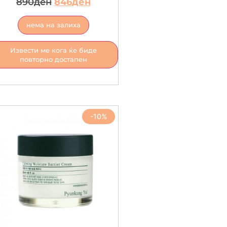
890
ден
846
ден
нема на залиха
Извести ме кога ќе биде
повторно достапен
-10%