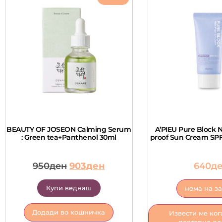
BEAUTY OF JOSEON Calming Serum
A’PIEU Pure Block N
: Green tea+Panthenol 30ml
proof Sun Cream SPF
950
ден
903
ден
640
д
Купи веднаш
нема на з
Додади во кошничка
Извести ме ког
повторно до