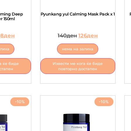
lming Deep
Pyunkang yul Calming Mask Pack x 1
r 150ml
98
ден
140
ден
126
ден
алиха
нема на залиха
а ќе биде
Извести ме кога ќе биде
стапен
повторно достапен
-10%
-10%