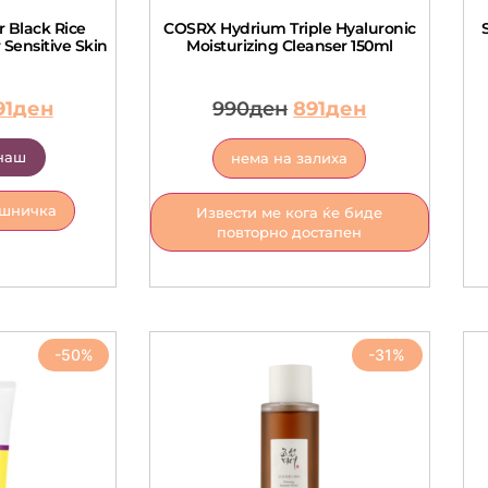
 Black Rice
COSRX Hydrium Triple Hyaluronic
 Sensitive Skin
Moisturizing Cleanser 150ml
91
ден
990
ден
891
ден
наш
нема на залиха
ошничка
Извести ме кога ќе биде
повторно достапен
-50%
-31%