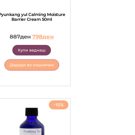
Pyunkang yul Calming Moisture
Barrier Cream 50ml
887
ден
798
ден
Купи веднаш
Додади во кошничка
-10%