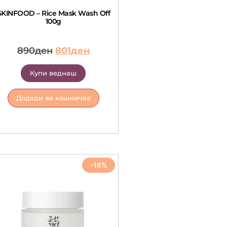
SKINFOOD – Rice Mask Wash Off
100g
890
ден
801
ден
Купи веднаш
Додади во кошничка
-16%