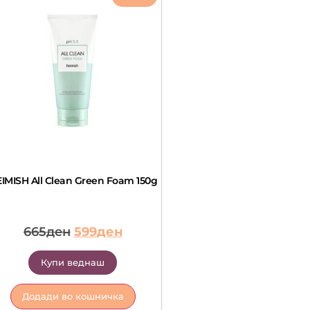
IMISH All Clean Green Foam 150g
665
ден
599
ден
Купи веднаш
Додади во кошничка