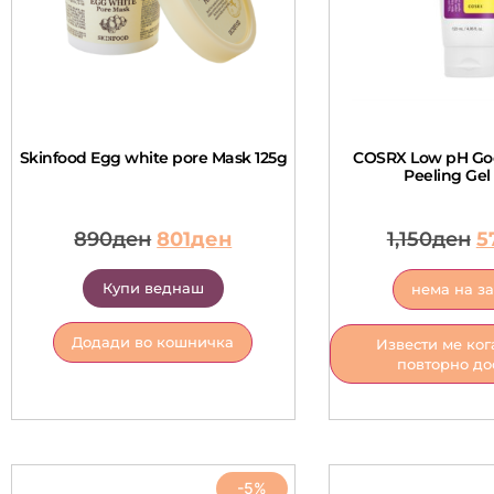
Skinfood Egg white pore Mask 125g
COSRX Low pH Goo
Peeling Gel
890
ден
801
ден
1,150
ден
5
Купи веднаш
нема на з
Додади во кошничка
Извести ме ког
повторно до
-5%