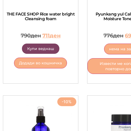
THE FACE SHOP Rice water bright
Pyunkang yul Ca
Cleansing foam
Moisture Tone
790
ден
711
ден
776
ден
6
Купи веднаш
нема на з
Додади во кошничка
Извести ме ког
повторно до
-10%