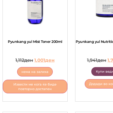
Pyunkang yul Mist Toner 200ml
Pyunkang yul Nutrit
1,112
ден
1,001
ден
1,941
ден
1,
Купи вед
нема на залиха
Додади во к
Извести ме кога ќе биде
повторно достапен