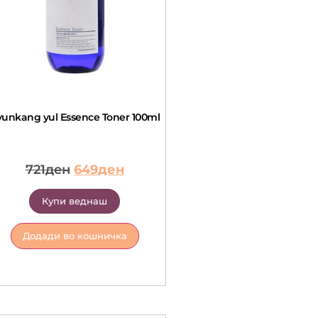
yunkang yul Essence Toner 100ml
721
ден
649
ден
Купи веднаш
Додади во кошничка