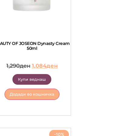
AUTY OF JOSEON Dynasty Cream
50ml
1,290
ден
1,084
ден
Купи веднаш
Додади во кошничка
-10%